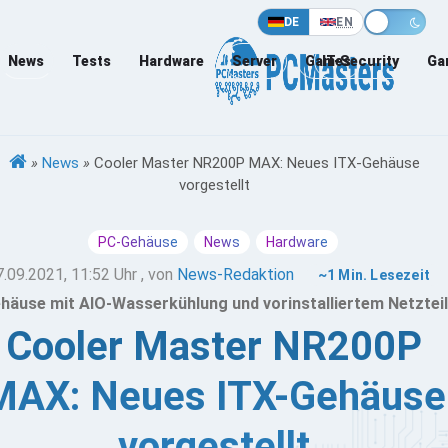
DE
EN
News
Tests
Hardware
Server
Games
IT-Security
Ga
»
News
»
Cooler Master NR200P MAX: Neues ITX-Gehäuse
vorgestellt
PC-Gehäuse
News
Hardware
7.09.2021, 11:52 Uhr
, von
News-Redaktion
~1 Min. Lesezeit
häuse mit AIO-Wasserkühlung und vorinstalliertem Netzteil
Cooler Master NR200P
MAX: Neues ITX-Gehäuse
vorgestellt