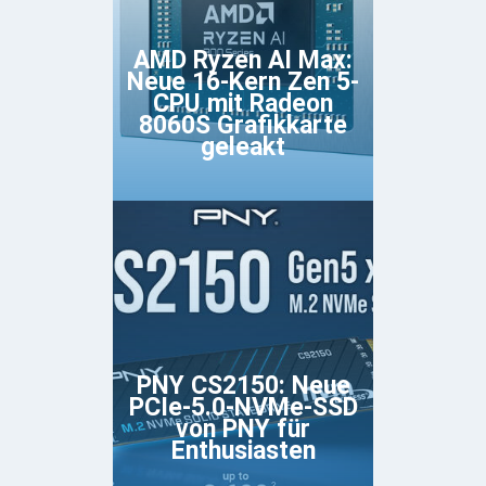
AMD Ryzen AI Max:
Neue 16-Kern Zen 5-
CPU mit Radeon
8060S Grafikkarte
geleakt
PNY CS2150: Neue
PCIe-5.0-NVMe-SSD
von PNY für
Enthusiasten