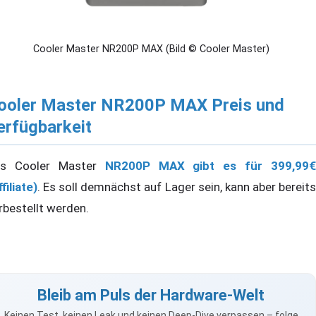
Cooler Master NR200P MAX (Bild © Cooler Master)
ooler Master NR200P MAX Preis und
erfügbarkeit
s Cooler Master
NR200P MAX gibt es für 399,99€
filiate)
. Es soll demnächst auf Lager sein, kann aber bereits
rbestellt werden.
Bleib am Puls der Hardware-Welt
Keinen Test, keinen Leak und keinen Deep-Dive verpassen – folge