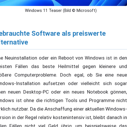
Windows 11 Teaser (Bild © Microsoft)
ebrauchte Software als preiswerte
lternative
ne Neuinstallation oder ein Reboot von Windows ist in den
isten Fällen das beste Heilmittel gegen kleinere und
ößere Computerprobleme. Doch egal, ob Sie eine neue
ndows-Installation aufsetzen oder vielleicht sich sogar
nen neuen Desktop-PC oder ein neues Notebook gönnen,
ndows ist ohne die richtigen Tools und Programme nicht
rklich nutzbar. Da die Anschaffung einer aktuellen Windows-
rsion in der Regel relativ kostenintensiv ist, bleibt danach in
elen Fällen nicht viel Geld übrig, um beispielsweise das