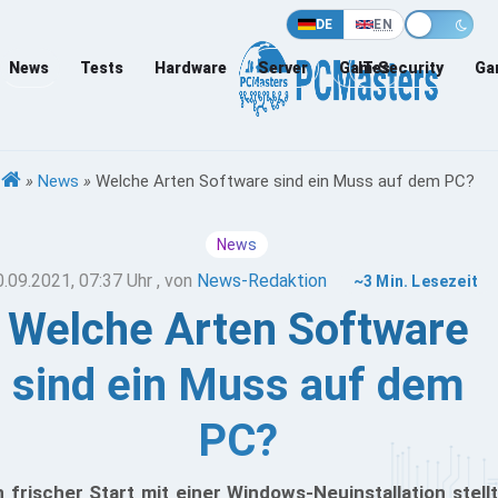
DE
EN
News
Tests
Hardware
Server
Games
IT-Security
Ga
»
News
»
Welche Arten Software sind ein Muss auf dem PC?
News
0.09.2021, 07:37 Uhr
, von
News-Redaktion
~3 Min. Lesezeit
Welche Arten Software
sind ein Muss auf dem
PC?
n frischer Start mit einer Windows-Neuinstallation stellt