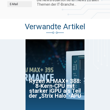
Die Newsredaktion liefert News zu allen
E-Mail
Themen der IT-Branche...
Verwandte Artikel
Ryzen AI MAX+ 388:
8-Kern-CPU mit
starker iGPU als Teil
der „Strix Halo”-APU