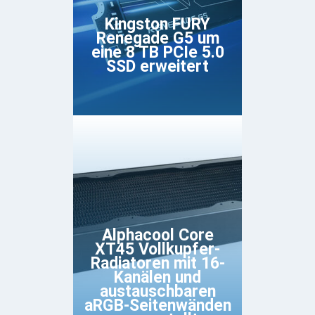
Kingston FURY
Renegade G5 um
eine 8 TB PCIe 5.0
SSD erweitert
Alphacool Core
XT45 Vollkupfer-
Radiatoren mit 16-
Kanälen und
austauschbaren
aRGB-Seitenwänden