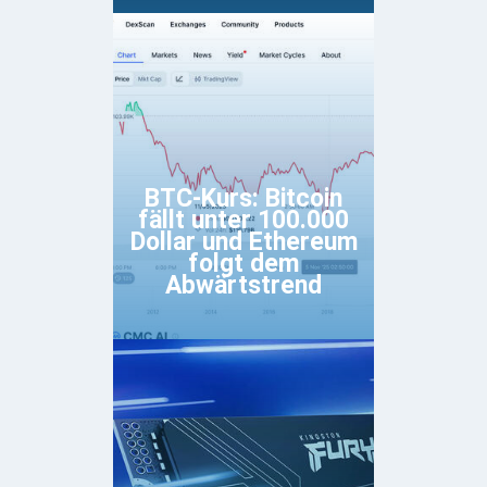
BTC-Kurs: Bitcoin
fällt unter 100.000
Dollar und Ethereum
folgt dem
Abwärtstrend