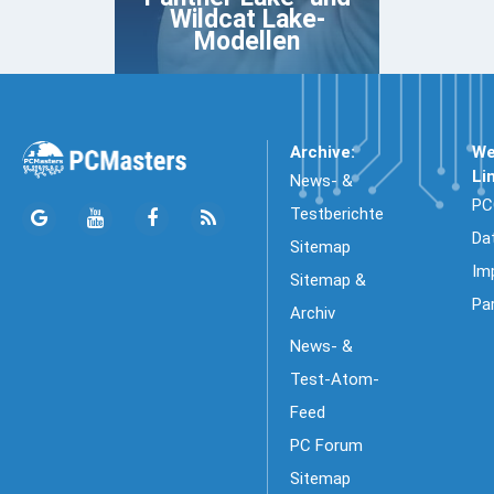
Wildcat Lake-
Modellen
Archive:
We
Li
News- &
PC
Testberichte
Da
Sitemap
Im
Sitemap &
Pa
Archiv
News- &
Test-Atom-
Feed
PC Forum
Sitemap