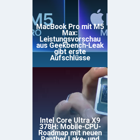
MacBook Pro mit M5
Max:
Leistungsvorschau
aus Geekbench-Leak
gibt erste
Aufschlüsse
Intel Core Ultra X9
378H: Mobile-CPU-
Roadmap mit neuen
Panther Lake- und