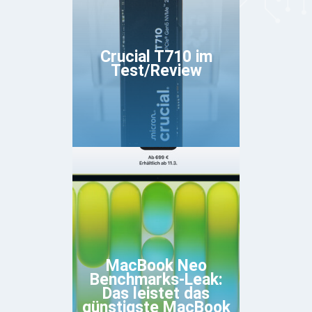
Crucial T710 im
Test/Review
MacBook Neo
Benchmarks-Leak:
Das leistet das
günstigste MacBook