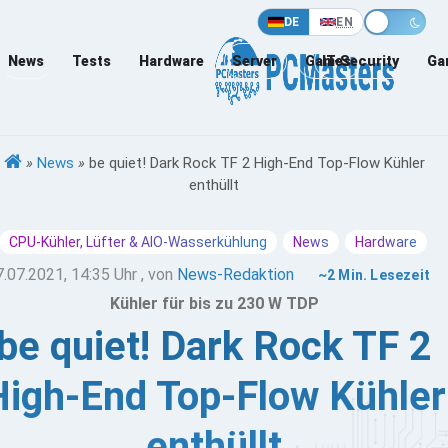
DE
EN
News
Tests
Hardware
Server
Games
IT-Security
Ga
»
News
»
be quiet! Dark Rock TF 2 High-End Top-Flow Kühler
enthüllt
CPU-Kühler, Lüfter & AIO-Wasserkühlung
News
Hardware
7.07.2021, 14:35 Uhr
, von
News-Redaktion
~2 Min. Lesezeit
Kühler für bis zu 230 W TDP
be quiet! Dark Rock TF 2
High-End Top-Flow Kühler
enthüllt