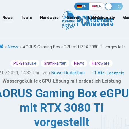
DE
EN
News
Tests
Hardware
Server
Games
IT-Security
Ga
»
News
»
AORUS Gaming Box eGPU mit RTX 3080 Ti vorgestellt
PC-Gehäuse
Grafikkarten
News
Hardware
2.07.2021, 14:32 Uhr
, von
News-Redaktion
~1 Min. Lesezeit
Wassergekühlte eGPU-Lösung mit ordentlich Leistung
AORUS Gaming Box eGPU
mit RTX 3080 Ti
vorgestellt