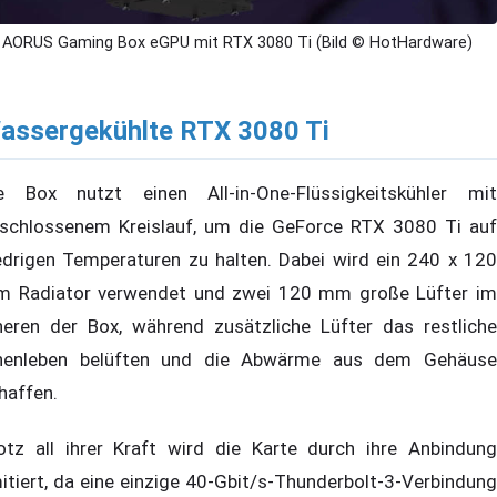
AORUS Gaming Box eGPU mit RTX 3080 Ti (Bild © HotHardware)
assergekühlte RTX 3080 Ti
e Box nutzt einen All-in-One-Flüssigkeitskühler mit
schlossenem Kreislauf, um die GeForce RTX 3080 Ti auf
edrigen Temperaturen zu halten. Dabei wird ein 240 x 120
 Radiator verwendet und zwei 120 mm große Lüfter im
neren der Box, während zusätzliche Lüfter das restliche
nenleben belüften und die Abwärme aus dem Gehäuse
haffen.
otz all ihrer Kraft wird die Karte durch ihre Anbindung
mitiert, da eine einzige 40-Gbit/s-Thunderbolt-3-Verbindung