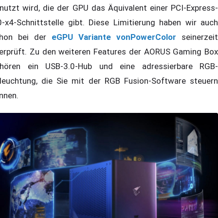
nutzt wird, die der GPU das Äquivalent einer PCI-Express-
0-x4-Schnittstelle gibt. Diese Limitierung haben wir auch
hon bei der
eGPU Variante vonPowerColor
seinerzeit
erprüft. Zu den weiteren Features der AORUS Gaming Box
hören ein USB-3.0-Hub und eine adressierbare RGB-
leuchtung, die Sie mit der RGB Fusion-Software steuern
nnen.