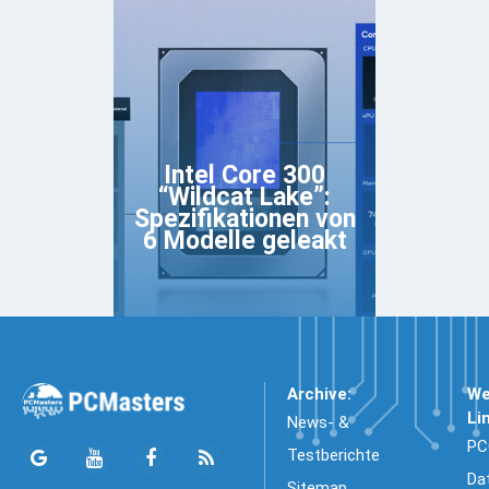
Intel Core 300
“Wildcat Lake”:
Spezifikationen von
6 Modelle geleakt
Archive:
We
Li
News- &
PC
Testberichte
Da
Sitemap