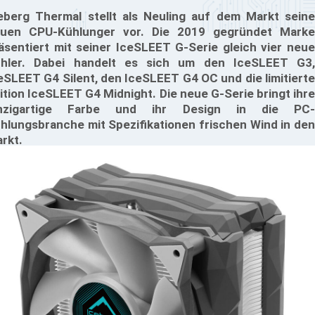
eberg Thermal stellt als Neuling auf dem Markt seine
uen CPU-Kühlunger vor. Die 2019 gegründet Marke
äsentiert mit seiner IceSLEET G-Serie gleich vier neue
hler. Dabei handelt es sich um den IceSLEET G3,
eSLEET G4 Silent, den IceSLEET G4 OC und die limitierte
ition IceSLEET G4 Midnight. Die neue G-Serie bringt ihre
inzigartige Farbe und ihr Design in die PC-
hlungsbranche mit Spezifikationen frischen Wind in den
rkt.