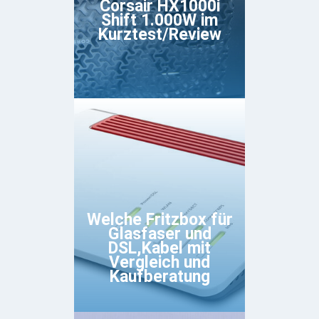
Corsair HX1000i
Shift 1.000W im
Kurztest/Review
Welche Fritzbox für
Glasfaser und
DSL,Kabel mit
Vergleich und
Kaufberatung