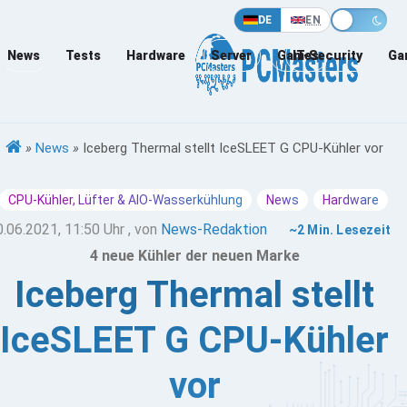
DE
EN
News
Tests
Hardware
Server
Games
IT-Security
Ga
»
News
»
Iceberg Thermal stellt IceSLEET G CPU-Kühler vor
CPU-Kühler, Lüfter & AIO-Wasserkühlung
News
Hardware
0.06.2021, 11:50 Uhr
, von
News-Redaktion
~2 Min. Lesezeit
4 neue Kühler der neuen Marke
Iceberg Thermal stellt
IceSLEET G CPU-Kühler
vor