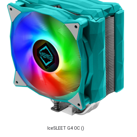
IceSLEET G4 OC ()