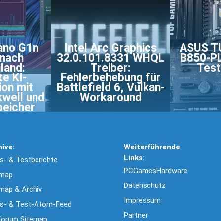
ano G1n
Intel Arc Graphics
ASUS T
nach
32.0.101.8331 WHQL
B850-PL
land:
Treiber:
Test
e KI-
Fehlerbehebung für
ion mit
Battlefield 6, Vulkan-
kwell und
Workaround
peicher
hive:
Weiterführende
Links:
- & Testberichte
PCGamesHardware
emap
Datenschutz
map & Archiv
Impressum
s- & Test-Atom-Feed
Partner
Forum Sitemap