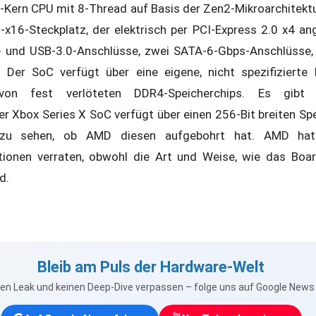
-Kern CPU mit 8-Thread auf Basis der Zen2-Mikroarchitektur
-x16-Steckplatz, der elektrisch per PCI-Express 2.0 x4 a
0- und USB-3.0-Anschlüsse, zwei SATA-6-Gbps-Anschlüsse
. Der SoC verfügt über eine eigene, nicht spezifiziert
on fest verlöteten DDR4-Speicherchips. Es gibt k
er Xbox Series X SoC verfügt über einen 256-Bit breiten Sp
 zu sehen, ob AMD diesen aufgebohrt hat. AMD hat 
tionen verraten, obwohl die Art und Weise, wie das Boar
d.
Bleib am Puls der Hardware-Welt
nen Leak und keinen Deep-Dive verpassen – folge uns auf Google New