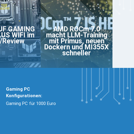
UF GAMING
AMD ROCm 7.0
US WIFI im
macht LLM-Training
/Review
mit Primus, neuen
Dockern und MI355X
schneller
Gaming PC
Konfigurationen:
Gaming PC für 1000 Euro