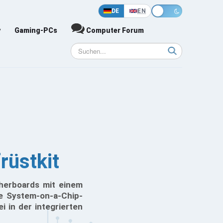
DE
EN
y
Gaming-PCs
Computer Forum
üstkit
therboards mit einem
e System-on-a-Chip-
i in der integrierten