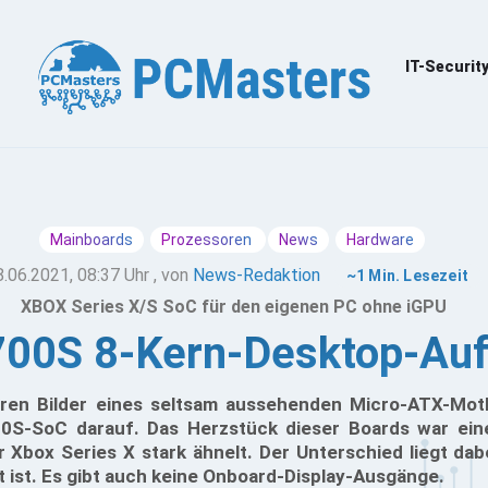
IT-Securit
Mainboards
Prozessoren
News
Hardware
8.06.2021, 08:37 Uhr
, von
News-Redaktion
~1 Min. Lesezeit
XBOX Series X/S SoC für den eigenen PC ohne iGPU
00S 8-Kern-Desktop-Aufr
ieren Bilder eines seltsam aussehenden Micro-ATX-Mo
S-SoC darauf. Das Herzstück dieser Boards war ein
 Xbox Series X stark ähnelt. Der Unterschied liegt dabe
rt ist. Es gibt auch keine Onboard-Display-Ausgänge.