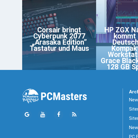
Corsair bringt
HP ZGX N
Cyberpunk 2077
kommt 
„Arasaka Edition”
Deutsch
Tastatur und Maus
Kompakt
Workstat
Grace Blac
128 GB S
Arc
News
Sit
Site
New
PC 