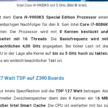
Intel Core i9-9900KS mit 5 GHz (Bild © Intel)
it dem
Core i9-9900KS Special Edition Prozessor
eine
enbürtigen Nachfolger für den 8. Gen Intel
Core i7-8086K
eten. Der Prozessor wird mit
8 Kernen bestückt und
beitet mit 16 Threads
. Die
Basisfrequenz wird mi
achtlichen 4,00 GHz
angegeben. Bei hoher Last ist die
U in der Lage alle Kerne auf
bis zu 5 GHz hoch zu takten
s ein wirklich beachtlicher Takt ist.
27 Watt TDP auf Z390 Boards
ut Intels Spezifikation soll die
TDP 127 Watt
betragen. Als
hneller Zwischenspeicher dient den 8 Kernen ein 1
6 MB
oßer Intel Smart Cache
. Die CPU ist weiterhin mit bis z