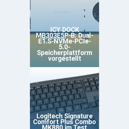
ICY DOCK
MB303E5P-B: Dual-
E1.S-NVMe-PCIe-
5.0-
Speicherplattform
vorgestellt
Logitech Signature
Comfort Plus Combo
MK880 im Test