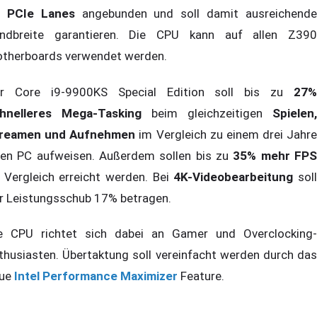
 PCIe Lanes
angebunden und soll damit ausreichend
ndbreite garantieren. Die CPU kann auf allen Z390
therboards verwendet werden.
r Core i9-9900KS Special Edition soll bis zu
27%
hnelleres Mega-Tasking
beim gleichzeitigen
Spielen,
reamen und Aufnehmen
im Vergleich zu einem drei Jahre
ten PC aufweisen. Außerdem sollen bis zu
35% mehr FP
 Vergleich erreicht werden. Bei
4K-Videobearbeitung
sol
r Leistungsschub 17% betragen.
e CPU richtet sich dabei an Gamer und Overclocking-
thusiasten. Übertaktung soll vereinfacht werden durch das
ue
Intel Performance Maximizer
Feature.