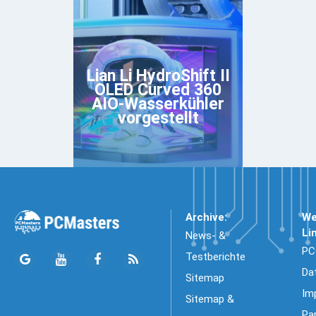
Lian Li HydroShift II
OLED Curved 360
AIO-Wasserkühler
vorgestellt
Archive:
We
Li
News- &
PC
Testberichte
Da
Sitemap
Im
Sitemap &
Pa