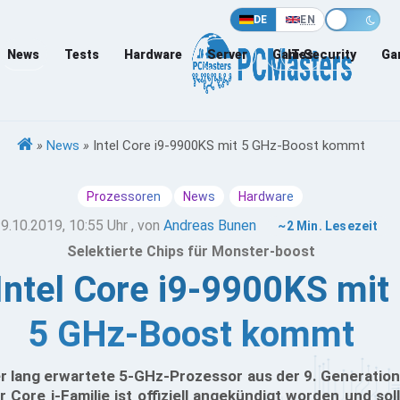
DE
EN
News
Tests
Hardware
Server
Games
IT-Security
Ga
»
News
»
Intel Core i9-9900KS mit 5 GHz-Boost kommt
Prozessoren
News
Hardware
9.10.2019, 10:55 Uhr
, von
Andreas Bunen
~2 Min. Lesezeit
Selektierte Chips für Monster-boost
Intel Core i9-9900KS mit
5 GHz-Boost kommt
r lang erwartete 5-GHz-Prozessor aus der 9. Generation
r Core i-Familie ist offiziell angekündigt worden und soll