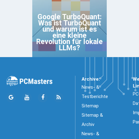
Google TurboQuant:
Was ist TurboQuant
und warum ist es
eine kleine
Revolution für lokale
LLMs?
Archive:
We
Li
News- &
PC
Testberichte
Da
Sitemap
Im
Sitemap &
Pa
Archiv
News- &