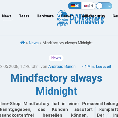
DE
EN
News
Tests
Hardware
Server
Games
IT-Security
Ga
»
News
»
Mindfactory always Midnight
News
2.05.2008, 12:46 Uhr
, von
Andreas Bunen
~1 Min. Lesezeit
Mindfactory always
Midnight
line-Shop Mindfactory hat in einer Pressemitteilung
ekanntgegeben, das Kunden absofort komplett
ersandkostenfrei bestellen können. Der im