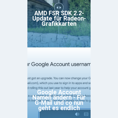
AMD FSR SDK 2.2-
Update für Radeon-
Grafikkarten
Google Account
Namen ändern - Für
G-Mail und co nun
geht es endlich