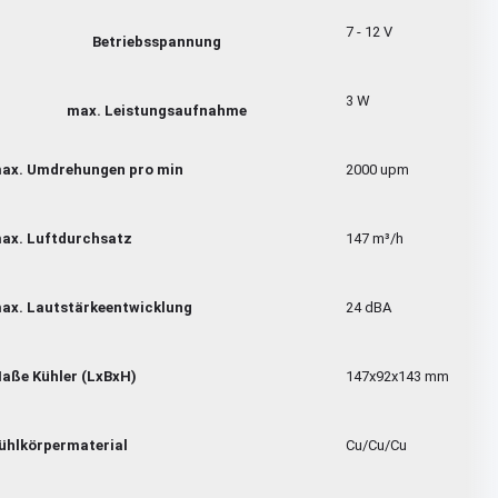
7 - 12 V
Betriebsspannung
3 W
max. Leistungsaufnahme
ax. Umdrehungen pro min
2000 upm
ax. Luftdurchsatz
147 m³/h
ax. Lautstärkeentwicklung
24 dBA
aße Kühler (LxBxH)
147x92x143 mm
ühlkörpermaterial
Cu/Cu/Cu