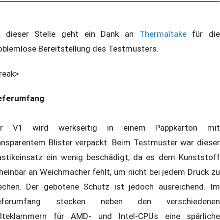
 dieser Stelle geht ein Dank an
Thermaltake
für di
oblemlose Bereitstellung des Testmusters.
reak>
eferumfang
er V1 wird werkseitig in einem Pappkarton mit
ansparentem Blister verpackt. Beim Testmuster war dieser
astikeinsatz ein wenig beschädigt, da es dem Kunststoff
heinbar an Weichmacher fehlt, um nicht bei jedem Druck zu
echen. Der gebotene Schutz ist jedoch ausreichend. Im
ieferumfang stecken neben den verschiedenen
lteklammern für AMD- und Intel-CPUs eine spärliche