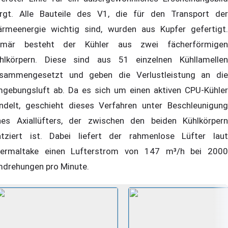
rgt. Alle Bauteile des V1, die für den Transport der
rmeenergie wichtig sind, wurden aus Kupfer gefertigt.
imär besteht der Kühler aus zwei fächerförmigen
hlkörpern. Diese sind aus 51 einzelnen Kühllamellen
sammengesetzt und geben die Verlustleistung an die
gebungsluft ab. Da es sich um einen aktiven CPU-Kühler
ndelt, geschieht dieses Verfahren unter Beschleunigung
nes Axiallüfters, der zwischen den beiden Kühlkörpern
atziert ist. Dabei liefert der rahmenlose Lüfter laut
ermaltake einen Lufterstrom von 147 m³/h bei 2000
drehungen pro Minute.