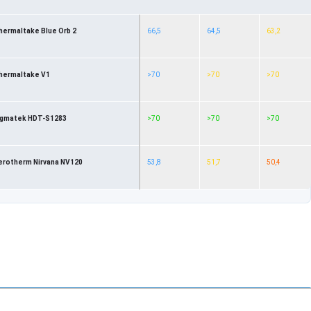
hermaltake Blue Orb 2
66,5
64,5
63,2
hermaltake V1
>70
>70
>70
igmatek HDT-S1283
>70
>70
>70
erotherm Nirvana NV120
53,8
51,7
50,4