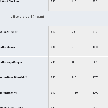
KL Groß Clock´ner
520
620
730
Lüfterdrehzahl (in upm)
octua NH-U12P
580
700
810
cythe Mugen
830
940
1000
cythe Ninja Copper
410
480
540
hermaltake Blue Orb 2
820
950
1070
hermaltake V1
930
1110
1290
igmatek HDT-S1283
240
240
240