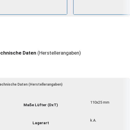
chnische Daten
(Herstellerangaben)
echnische Daten (Herstellerangaben)
110x25 mm
Maße Lüfter (DxT)
k.A.
Lagerart