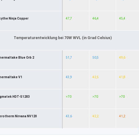
cythe Ninja Copper
47,7
46,4
45,4
Temperaturentwicklung bei 70W WVL (in Grad Celsius)
hermaltake Blue Orb 2
51,7
50,5
49,6
hermaltake V1
43,9
42,5
41,8
igmatek HDT-S1283
>70
>70
>70
erotherm Nirvana NV120
43,6
42,2
41,2