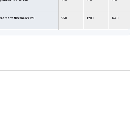
erotherm Nirvana NV120
950
1200
1440