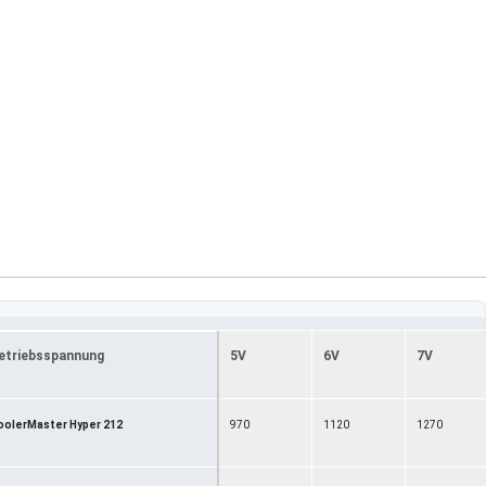
etriebsspannung
5V
6V
7V
oolerMaster Hyper 212
970
1120
1270