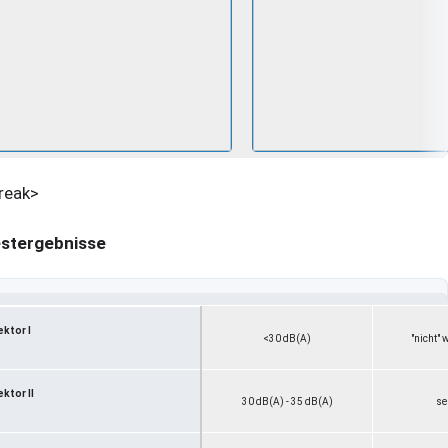
reak>
stergebnisse
ektor I
<30 dB(A)
"nicht"
ktor II
30 dB(A) - 35 dB(A)
se