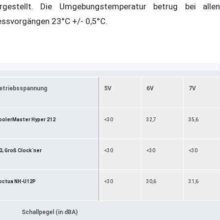
rgestellt. Die Umgebungstemperatur betrug bei allen
ssvorgängen 23°C +/- 0,5°C.
etriebsspannung
5V
6V
7V
oolerMaster Hyper 212
<30
32,7
35,6
KL Groß Clock´ner
<30
<30
<30
octua NH-U12P
<30
30,6
31,6
Schallpegel (in dBA)