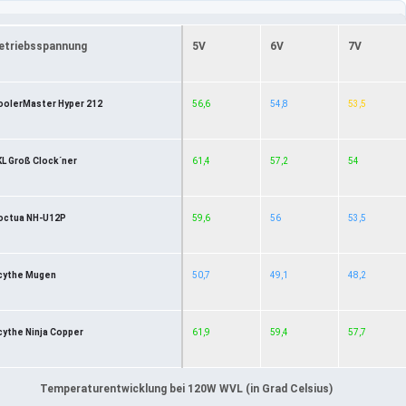
etriebsspannung
5V
6V
7V
oolerMaster Hyper 212
56,6
54,8
53,5
KL Groß Clock´ner
61,4
57,2
54
octua NH-U12P
59,6
56
53,5
cythe Mugen
50,7
49,1
48,2
cythe Ninja Copper
61,9
59,4
57,7
Temperaturentwicklung bei 120W WVL (in Grad Celsius)