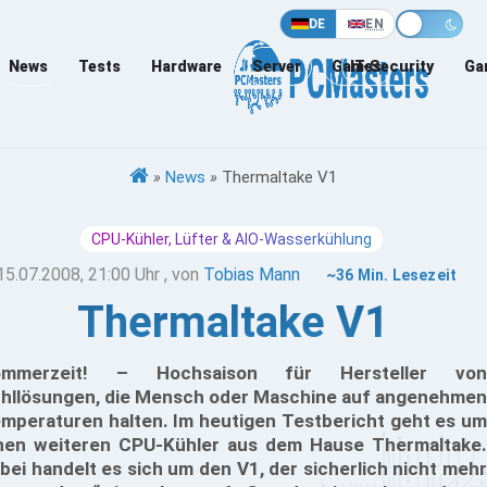
DE
EN
News
Tests
Hardware
Server
Games
IT-Security
Ga
»
News
»
Thermaltake V1
CPU-Kühler, Lüfter & AIO-Wasserkühlung
15.07.2008, 21:00 Uhr
, von
Tobias Mann
~36 Min. Lesezeit
Thermaltake V1
ommerzeit! – Hochsaison für Hersteller von
hllösungen, die Mensch oder Maschine auf angenehmen
mperaturen halten. Im heutigen Testbericht geht es um
nen weiteren CPU-Kühler aus dem Hause Thermaltake.
bei handelt es sich um den V1, der sicherlich nicht mehr