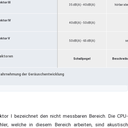
ktor III
35 dB(A) - 40 dB(A)
hörbar abe
ektor IV
40 dB(A) - 50 dB(A)
ektor V
50 dB(A) - 65 dB(A)
se
ektoren
Schallpegel
Beschreibu
ahrnehmung der Geräuschentwicklung
ktor I bezeichnet den nicht messbaren Bereich. Die CPU-
hler, welche in diesem Bereich arbeiten, sind akustisch