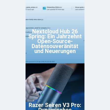
Nextcloud Hub 26
Spring: Ein Jahrzehnt
Open-Source-
Datensouveränität
und Neuerungen
Razer Seiren V3 Pro: