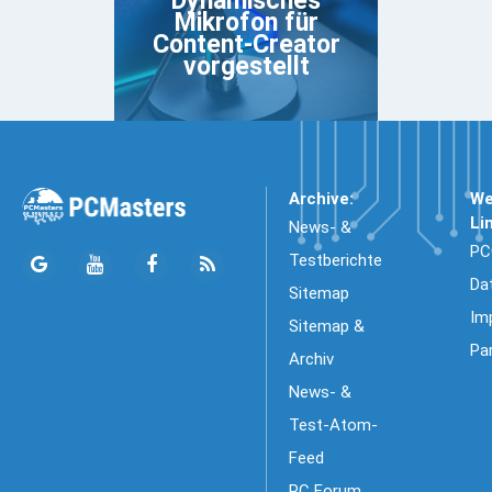
Dynamisches
Mikrofon für
Content-Creator
vorgestellt
Archive:
We
Li
News- &
PC
Testberichte
Da
Sitemap
Im
Sitemap &
Pa
Archiv
News- &
Test-Atom-
Feed
PC Forum