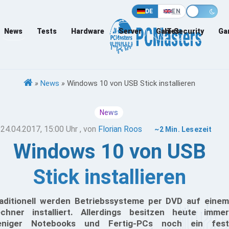
DE
EN
News
Tests
Hardware
Server
Games
IT-Security
Ga
»
News
»
Windows 10 von USB Stick installieren
News
24.04.2017, 15:00 Uhr
, von
Florian Roos
~2 Min. Lesezeit
Windows 10 von USB
Stick installieren
aditionell werden Betriebssysteme per DVD auf einem
chner installiert. Allerdings besitzen heute immer
eniger Notebooks und Fertig-PCs noch ein fest