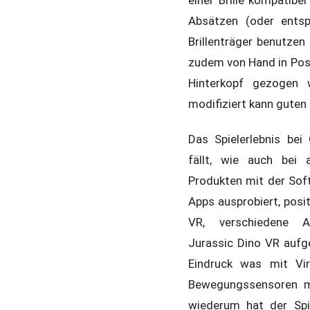
einer Brille kompatibe
Absätzen (oder ents
Brillenträger benutze
zudem von Hand in Pos
Hinterkopf gezogen w
modifiziert kann guten
Das Spielerlebnis be
fällt, wie auch bei a
Produkten mit der Sof
Apps ausprobiert, posi
VR, verschiedene Ac
Jurassic Dino VR aufge
Eindruck was mit Vir
Bewegungssensoren mö
wiederum hat der Spi