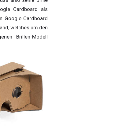
ss also seine Brille
ogle Cardboard als
man Google Cardboard
band, welches um den
nen Brillen-Modell