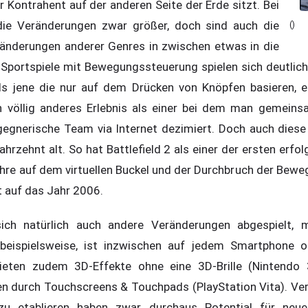
r Kontrahent auf der anderen Seite der Erde sitzt. Bei
die Veränderungen zwar größer, doch sind auch die
()
ränderungen anderer Genres in zwischen etwas in die
Sportspiele mit Bewegungssteuerung spielen sich deutlich 
als jene die nur auf dem Drücken von Knöpfen basieren, 
ein völlig anderes Erlebnis als einer bei dem man gemein
gegnerische Team via Internet dezimiert. Doch auch dies
hrzehnt alt. So hat Battlefield 2 als einer der ersten erfo
re auf dem virtuellen Buckel und der Durchbruch der Bew
t auf das Jahr 2006.
sich natürlich auch andere Veränderungen abgespielt,
 beispielsweise, ist inzwischen auf jedem Smartphone o
eten zudem 3D-Effekte ohne eine 3D-Brille (Nintendo 
n durch Touchscreens & Touchpads (PlayStation Vita). Ve
u etablieren haben zwar durchaus Potential für neue