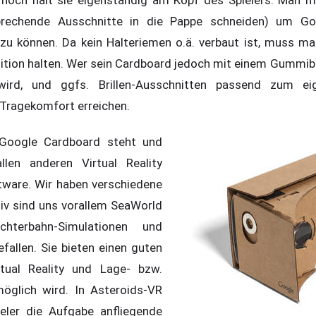
l noch hält sie eigenständig am Kopf des Spielers. Man mu
prechende Ausschnitte in die Pappe schneiden) um Go
n zu können. Da kein Halteriemen o.ä. verbaut ist, muss 
ition halten. Wer sein Cardboard jedoch mit einem Gummi
ird, und ggfs. Brillen-Ausschnitten passend zum eige
 Tragekomfort erreichen.
i Google Cardboard steht und
llen anderen Virtual Reality
tware. Wir haben verschiedene
tiv sind uns vorallem SeaWorld
hterbahn-Simulationen und
fallen. Sie bieten einen guten
tual Reality und Lage- bzw.
glich wird. In Asteroids-VR
eler die Aufgabe anfliegende