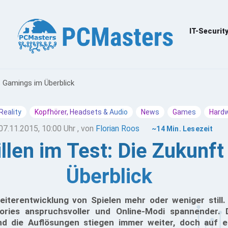
IT-Securit
es Gamings im Überblick
 Reality
Kopfhörer, Headsets & Audio
News
Games
Hard
07.11.2015, 10:00 Uhr
, von
Florian Roos
~14 Min. Lesezeit
rillen im Test: Die Zukun
Überblick
eiterentwicklung von Spielen mehr oder weniger still
ories anspruchsvoller und Online-Modi spannender. D
und die Auflösungen stiegen immer weiter, doch auf 