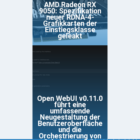
AMD Radeon RX
9050: Spezifikation
neuer RDNA-4-
Grafikkarten der
Einstiegsklasse
geleakt
Open WebUI v0.11.0
führt eine
umfassende
Neugestaltung der
Benutzeroberfläche
und die
Orchestrierung von