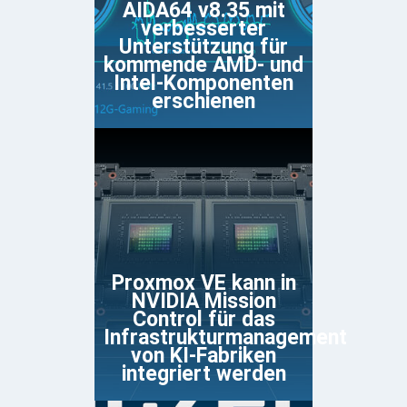
AIDA64 v8.35 mit
verbesserter
Unterstützung für
kommende AMD- und
Intel-Komponenten
erschienen
Proxmox VE kann in
NVIDIA Mission
Control für das
Infrastrukturmanagement
von KI-Fabriken
integriert werden