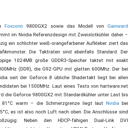
ie
Foxconn
9800GX2 sowie das Modell von
Gainward
mmt im Nvidia Referenzdesign mit Zweislotkühler daher –
nzig ein schlichter weiß-orangefarbener Aufkleber ziert das
afikmonster. Die Taktraten sind ebenfalls Standard: Der
ppige 1024MB große GDDR3-Speicher taktet mit exakt
000MHz (DDR), die G92-GPU mit glatten 600Mhz. Der bei
idia seit der Geforce 8 übliche Shadertakt liegt bei allen
ndidaten bei 1500MHz. Laut eines Tests von hartware.net
rd die Geforce 9800GX2 mit Standardkühler unter Last bis
 81°C warm – die Schmerzgrenze liegt laut
Nvidia
be
5°C, es ist also noch Luft nach oben. Die Anschlüsse sind
oßzügig: Neben den HDCP-fähigen Dual-Link DVI