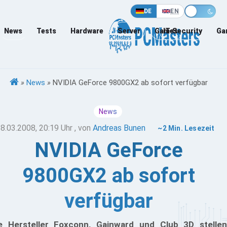
DE
EN
News
Tests
Hardware
Server
Games
IT-Security
Ga
»
News
»
NVIDIA GeForce 9800GX2 ab sofort verfügbar
News
8.03.2008, 20:19 Uhr
, von
Andreas Bunen
~2 Min. Lesezeit
NVIDIA GeForce
9800GX2 ab sofort
verfügbar
e Hersteller Foxconn, Gainward und Club 3D stellen