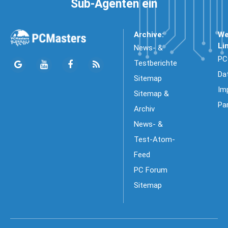
Sub-Agenten ein
Archive:
We
Li
News- &
PC
Testberichte
Da
Sitemap
Im
Sitemap &
Pa
Archiv
News- &
Test-Atom-
Feed
PC Forum
Sitemap