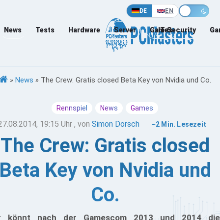
DE
EN
News
Tests
Hardware
Server
Games
IT-Security
Ga
»
News
»
The Crew: Gratis closed Beta Key von Nvidia und Co.
Rennspiel
News
Games
27.08.2014, 19:15 Uhr
, von
Simon Dorsch
~2 Min. Lesezeit
The Crew: Gratis closed
Beta Key von Nvidia und
Co.
hr könnt nach der Gamescom 2013 und 2014 die