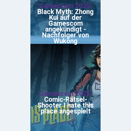
Gamescom 2025:
Black Myth: Zhong
Kui auf der
Gamescom
angekündigt -
Nachfolger von
Wukong
Gamescom 2025:
Comic-Rätsel-
Shooter I hate this
place angespielt