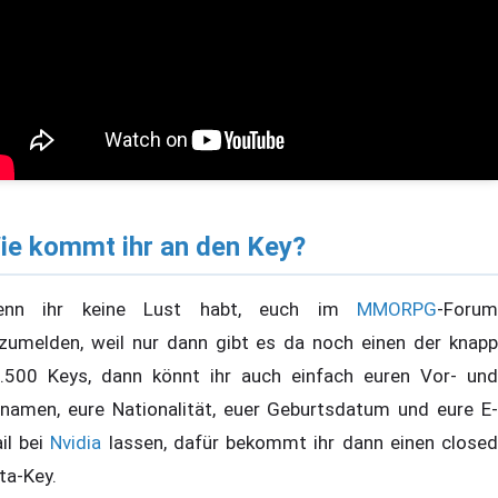
ie kommt ihr an den Key?
enn ihr keine Lust habt, euch im
MMORPG
-Forum
zumelden, weil nur dann gibt es da noch einen der knapp
.500 Keys, dann könnt ihr auch einfach euren Vor- und
namen, eure Nationalität, euer Geburtsdatum und eure E-
il bei
Nvidia
lassen, dafür bekommt ihr dann einen close
ta-Key.