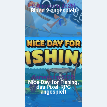
Gamescom 2025:
Biped 2 angespielt
Gamescom 2025:
Nice Day for Fishing,
das Pixel-RPG
angespielt