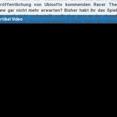
röffentlichung von Ubisofts kommenden Racer The
ew gar nicht mehr erwarten? Bisher habt ihr das Spiel
er noch nicht vorbestellt, wollt aber gern an der closed
rtikel Video
ta von The Crew teilnehmen? Dann habt ihr Glück
ehabt, denn Nvidia sowie das MMORPG-Forum
rschenken unzählige Keys der Closed-Beta von The
rew, während andere Game-Portale diese sogar
rkaufen!