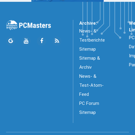
Archive:
We
Li
News- &
PC
Testberichte
Da
Sitemap
Im
Sitemap &
Pa
Archiv
News- &
Test-Atom-
Feed
PC Forum
Sitemap