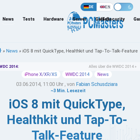
DE
EN
News
Tests
Hardware
Server
Games
IT-Security
Ga
»
News
»
iOS 8 mit QuickType, Healthkit und Tap-To-Talk-Feature
WDC 2014:
Alles über die WWDC 2014 »
iPhone X/XR/XS
WWDC 2014
News
03.06.2014, 11:00 Uhr
, von
Fabian Schusdziara
~3 Min. Lesezeit
iOS 8 mit QuickType,
Healthkit und Tap-To-
Talk-Feature