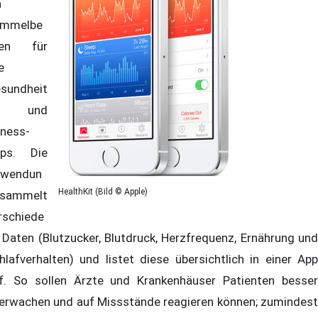
n
mmelbe
ken für
e
sundheit
- und
tness-
ps. Die
wendun
HealthKit (Bild © Apple)
sammelt
rschiede
 Daten (Blutzucker, Blutdruck, Herzfrequenz, Ernährung und
hlafverhalten) und listet diese übersichtlich in einer App
f. So sollen Ärzte und Krankenhäuser Patienten besser
erwachen und auf Missstände reagieren können; zumindest