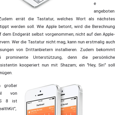
e
angeboten
Zudem errät die Tastatur, welches Wort als nächstes
tippt werden soll. Wie Apple betont, wird die Berechnung
f dem Endgerät selbst vorgenommen; nicht auf den Apple-
rvern. Wer die Tastatur nicht mag, kann nun erstmalig auch
sungen von Drittanbietern installieren. Zudem bekommt
ri prominente Unterstützung, denn die persönliche
sistentin kooperiert nun mit Shazam; ein "Hey, Siri" soll
nügen.
n großer
eil von
S 8 ist
ealthKit",