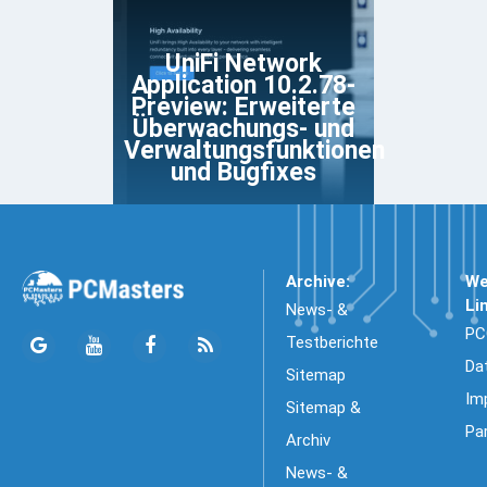
UniFi Network
Application 10.2.78-
Preview: Erweiterte
Überwachungs- und
Verwaltungsfunktionen
und Bugfixes
Archive:
We
Li
News- &
PC
Testberichte
Da
Sitemap
Im
Sitemap &
Pa
Archiv
News- &