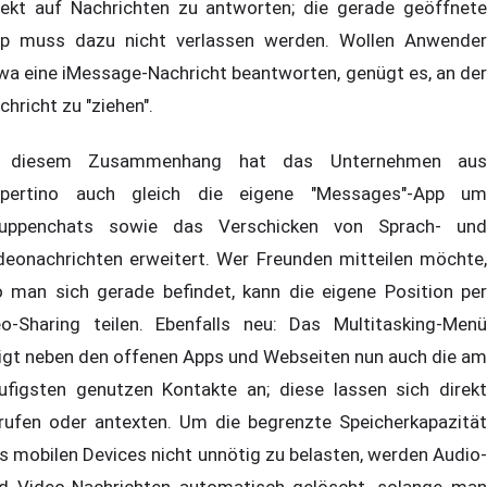
rekt auf Nachrichten zu antworten; die gerade geöffnete
p muss dazu nicht verlassen werden. Wollen Anwender
wa eine iMessage-Nachricht beantworten, genügt es, an der
chricht zu "ziehen".
n diesem Zusammenhang hat das Unternehmen aus
pertino auch gleich die eigene "Messages"-App um
uppenchats sowie das Verschicken von Sprach- und
deonachrichten erweitert. Wer Freunden mitteilen möchte,
 man sich gerade befindet, kann die eigene Position per
o-Sharing teilen. Ebenfalls neu: Das Multitasking-Menü
igt neben den offenen Apps und Webseiten nun auch die am
ufigsten genutzen Kontakte an; diese lassen sich direkt
rufen oder antexten. Um die begrenzte Speicherkapazität
s mobilen Devices nicht unnötig zu belasten, werden Audio-
d Video-Nachrichten automatisch gelöscht, solange man