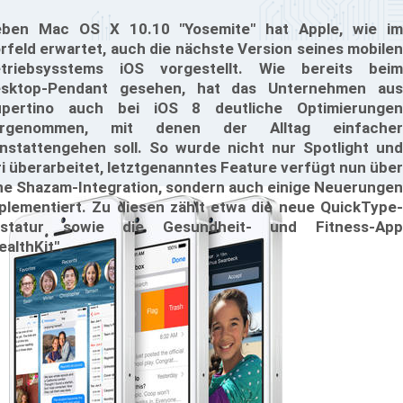
ben Mac OS X 10.10 "Yosemite" hat Apple, wie im
rfeld erwartet, auch die nächste Version seines mobilen
triebsysstems iOS vorgestellt. Wie bereits beim
sktop-Pendant gesehen, hat das Unternehmen aus
pertino auch bei iOS 8 deutliche Optimierungen
orgenommen, mit denen der Alltag einfacher
nstattengehen soll. So wurde nicht nur Spotlight und
ri überarbeitet, letztgenanntes Feature verfügt nun über
ne Shazam-Integration, sondern auch einige Neuerungen
plementiert. Zu diesen zählt etwa die neue QuickType-
astatur sowie die Gesundheit- und Fitness-App
ealthKit".