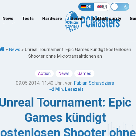
DE
EN
News
Tests
Hardware
Server
Games
IT-Security
Ga
»
News
»
Unreal Tournament: Epic Games kündigt kostenlosen
Shooter ohne Mikrotransaktionen an
Action
News
Games
09.05.2014, 11:40 Uhr
, von
Fabian Schusdziara
~2 Min. Lesezeit
Unreal Tournament: Epic
Games kündigt
ostenlosen Shooter ohne