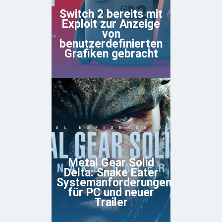
Switch 2 bereits mit
Exploit zur Anzeige
von
benutzerdefinierten
Grafiken gebracht
Metal Gear Solid
Delta: Snake Eater
Systemanforderungen
für PC und neuer
Trailer