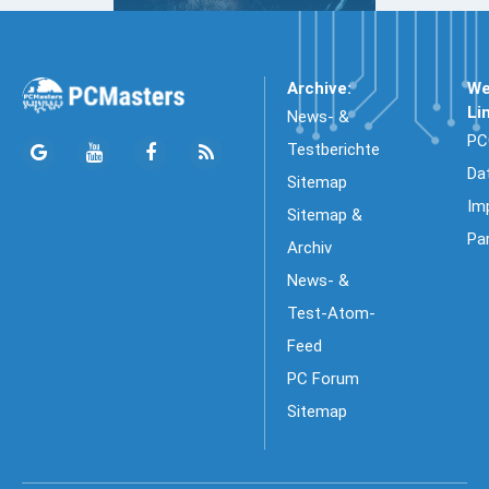
Archive:
We
Li
News- &
PC
Testberichte
Da
Sitemap
Im
Sitemap &
Pa
Archiv
News- &
Test-Atom-
Feed
PC Forum
Sitemap