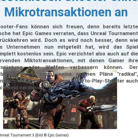
Mikrotransaktionen an
ooter-Fans können sich freuen, denn bereits letzte
che hat Epic Games verraten, dass Unreal Tournament
rückkehren wird. Doch es wird noch besser, denn wie
s Unternehmen nun mitgeteilt hat, wird das Spiel
mplett kostenlos sein. Epic verzichtet also auch auf die
rvenden Miktotransaktionen, mit denen Gamer ihre
usrüstung oder Waffen verbessern können. Der
blisher selbst nennt seine eigenen Pläne "radikal",
nnoch möchte man mit dem Free-to-Play-Shooter auch
ch Geld verdienen.
Unreal Tournament 3 (Bild © Epic Games)