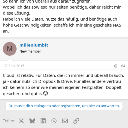
So kann ich von überall aus darauf zugreifen.
Wobei ich das sowieso nur selten benötige, daher reicht mir
diese Lösung.
Habe ich viele Daten, nutze das häufig, und benötige auch
hohe Geschwindigkeiten, schaffe ich mir eine gescheite NAS
an.
milleniumbit
M
New member
17. Sep. 2015
#4
Cloud ist relativ. Für Daten, die ich immer und überall brauch,
ja - dafür nutz ich Dropbox & Drive. Für alles andere vertrau
ich keinem so sehr wie meinen eigenen Festplatten. Doppelt
😉
gesichert und gut is
Du musst dich einloggen oder registrieren, um hier zu antworten.
X (Twitter)
Bluesky
LinkedIn
WhatsApp
E-Mail
Link
Teilen: