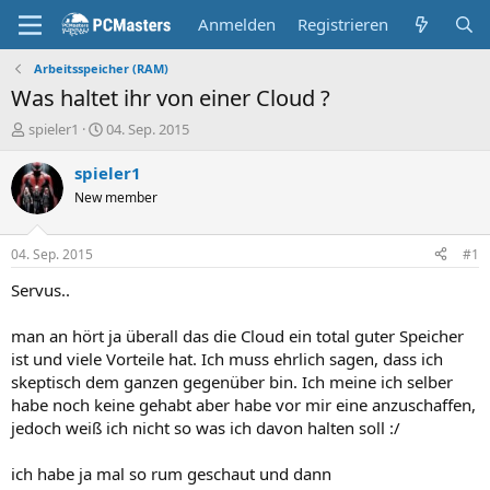
Anmelden
Registrieren
Arbeitsspeicher (RAM)
Was haltet ihr von einer Cloud ?
E
E
spieler1
04. Sep. 2015
r
r
s
s
spieler1
t
t
New member
e
e
l
l
l
l
04. Sep. 2015
#1
e
t
r
a
Servus..
m
man an hört ja überall das die Cloud ein total guter Speicher
ist und viele Vorteile hat. Ich muss ehrlich sagen, dass ich
skeptisch dem ganzen gegenüber bin. Ich meine ich selber
habe noch keine gehabt aber habe vor mir eine anzuschaffen,
jedoch weiß ich nicht so was ich davon halten soll :/
ich habe ja mal so rum geschaut und dann