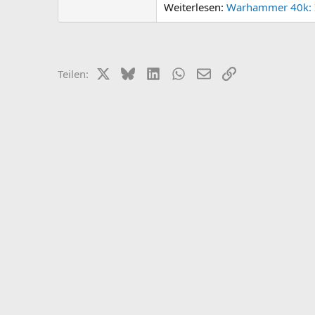
Weiterlesen:
Warhammer 40k: I
X (Twitter)
Bluesky
LinkedIn
WhatsApp
E-Mail
Link
Teilen: