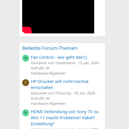
Beliebte Forum-Themen
Fan Control - wie geht das?;)
M
Gestartet von mazemania
13. Jan. 2026
Aufrufe: 2K
Hardware Allgemein
HP-Drucker will nicht normal
F
einschalten
Gestartet von FFGorcky
18. Jan. 2026
Aufrufe: 2K
Hardware Allgemein
HDMI Verbindung von Sony TV zu
M
Win 11 macht Probleme? Kabel?
Einstellung?