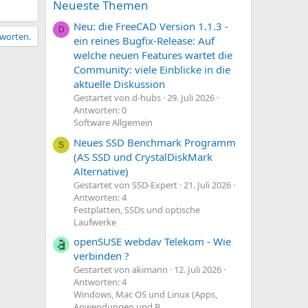
Neueste Themen
Neu: die FreeCAD Version 1.1.3 -
D
tworten.
ein reines Bugfix-Release: Auf
welche neuen Features wartet die
Community: viele Einblicke in die
aktuelle Diskussion
Gestartet von d-hubs
29. Juli 2026
Antworten: 0
Software Allgemein
Neues SSD Benchmark Programm
S
(AS SSD und CrystalDiskMark
Alternative)
Gestartet von SSD-Expert
21. Juli 2026
Antworten: 4
Festplatten, SSDs und optische
Laufwerke
openSUSE webdav Telekom - Wie
verbinden ?
Gestartet von akimann
12. Juli 2026
Antworten: 4
Windows, Mac OS und Linux (Apps,
Anwendungen und B