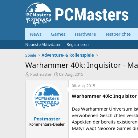
News
Games
Hardware
Testberichte
Neueste Aktivitäten
Registrieren
Spiele
Adventure- & Rollenspiele
Warhammer 40k: Inquisitor - Ma
E
E
Postmaster
08. Aug. 2015
r
r
s
s
08. Aug. 2015
t
t
Warhammer 40k: Inquisitor 
e
e
l
l
l
l
Das Warhammer Universum ist i
e
t
verwobenen Geschichten verstric
Postmaster
r
a
Aspekten der bereits existiere
m
Kommentare-Dealer
Matyr wagt Neocore Games die