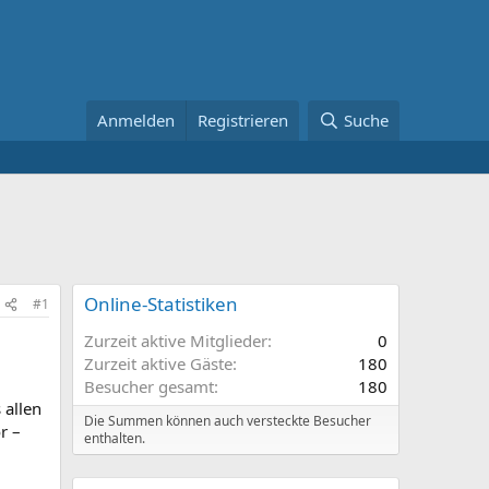
Anmelden
Registrieren
Suche
Online-Statistiken
#1
Zurzeit aktive Mitglieder
0
Zurzeit aktive Gäste
180
Besucher gesamt
180
 allen
Die Summen können auch versteckte Besucher
r –
enthalten.