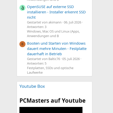
OpenSUSE auf externe SSD
installieren - Installer erkennt SSD
nicht
Gestartet von akimann
06. Juli 2026
Antworten: 3
Windows, Mac OS und Linux (Apps,
Anwendungen und B
Booten und Starten von Windows
B
dauert mehre Minuten - Festplatte
dauerhaft in Betrieb
Gestartet von Baltic76
05. Juli 2026
Antworten: 5
Festplatten, SSDs und optische
Laufwerke
Youtube Box
PCMasters auf Youtube