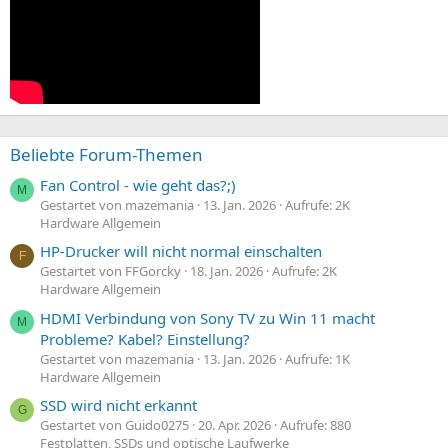
Beliebte Forum-Themen
Fan Control - wie geht das?;)
M
Gestartet von mazemania
13. Jan. 2026
Aufrufe: 2K
Hardware Allgemein
HP-Drucker will nicht normal einschalten
F
Gestartet von FFGorcky
18. Jan. 2026
Aufrufe: 2K
Hardware Allgemein
HDMI Verbindung von Sony TV zu Win 11 macht
M
Probleme? Kabel? Einstellung?
Gestartet von mazemania
13. Jan. 2026
Aufrufe: 1K
Hardware Allgemein
SSD wird nicht erkannt
G
Gestartet von Guido0275
20. Apr. 2026
Aufrufe: 880
Festplatten, SSDs und optische Laufwerke