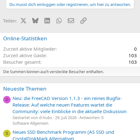
Du musst dich einloggen oder registrieren, um hier zu antworten.
X (Twitter)
Bluesky
LinkedIn
WhatsApp
E-Mail
Link
Teilen:
Online-Statistiken
Zurzeit aktive Mitglieder
0
Zurzeit aktive Gäste
103
Besucher gesamt
103
Die Summen können auch versteckte Besucher enthalten.
Neueste Themen
Neu: die FreeCAD Version 1.1.3 - ein reines Bugfix-
D
Release: Auf welche neuen Features wartet die
Community: viele Einblicke in die aktuelle Diskussion
Gestartet von d-hubs
29. Juli 2026
Antworten: 0
Software Allgemein
Neues SSD Benchmark Programm (AS SSD und
S
CrystalDiskMark Alternative)