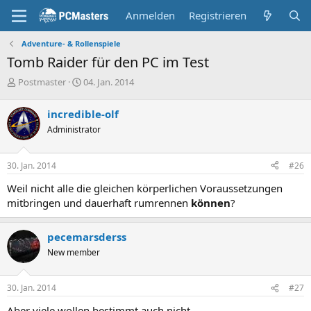
Anmelden
Registrieren
Adventure- & Rollenspiele
Tomb Raider für den PC im Test
E
E
Postmaster
04. Jan. 2014
r
r
s
s
incredible-olf
t
t
Administrator
e
e
l
l
l
l
30. Jan. 2014
#26
e
t
r
a
Weil nicht alle die gleichen körperlichen Voraussetzungen
m
mitbringen und dauerhaft rumrennen
können
?
pecemarsderss
New member
30. Jan. 2014
#27
Aber viele wollen bestimmt auch nicht...