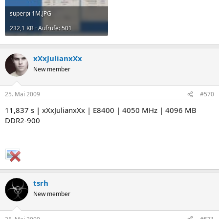
superpi 1M.JPG
232,1 KB · Aufrufe: 501
xXxJulianxXx
New member
25. Mai 2009
#570
11,837 s | xXxJulianxXx | E8400 | 4050 MHz | 4096 MB
DDR2-900
tsrh
New member