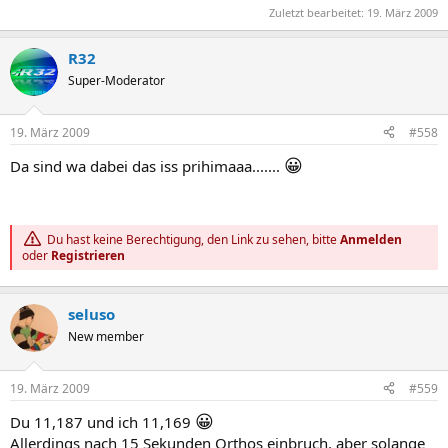
Zuletzt bearbeitet:
19. März 2009
R32
Super-Moderator
19. März 2009
#558
😀
Da sind wa dabei das iss prihimaaa.......
Du hast keine Berechtigung, den Link zu sehen, bitte
Anmelden
oder
Registrieren
seluso
New member
19. März 2009
#559
😀
Du 11,187 und ich 11,169
Allerdings nach 15 Sekunden Orthos einbruch, aber solange