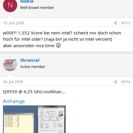
Noble
N
Well-known member
16. Juni 2009
#573
w00t?! 1,552 Vcore bei nem intel? scheint mir doch schon
hoch für intel oder? (naja bin ja nicht so intel versiert)
😛
aber ansonsten nice time
Shrance!
Active member
04. Juli 2009
#574
Q9550 @ 4,25 Ghz:coolblue:...
Anhänge