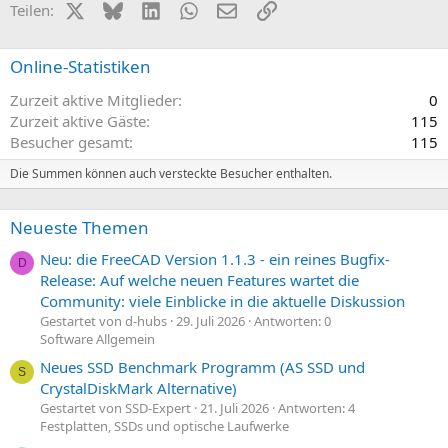
X (Twitter)
Bluesky
LinkedIn
WhatsApp
E-Mail
Link
Teilen:
Online-Statistiken
Zurzeit aktive Mitglieder
0
Zurzeit aktive Gäste
115
Besucher gesamt
115
Die Summen können auch versteckte Besucher enthalten.
Neueste Themen
Neu: die FreeCAD Version 1.1.3 - ein reines Bugfix-
D
Release: Auf welche neuen Features wartet die
Community: viele Einblicke in die aktuelle Diskussion
Gestartet von d-hubs
29. Juli 2026
Antworten: 0
Software Allgemein
Neues SSD Benchmark Programm (AS SSD und
S
CrystalDiskMark Alternative)
Gestartet von SSD-Expert
21. Juli 2026
Antworten: 4
Festplatten, SSDs und optische Laufwerke