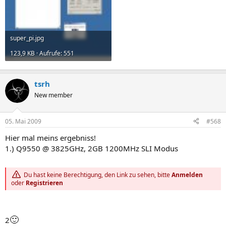
super_pi.jpg
123,9 KB · Aufrufe: 551
tsrh
New member
05. Mai 2009
#568
Hier mal meins ergebniss!
1.) Q9550 @ 3825GHz, 2GB 1200MHz SLI Modus
Du hast keine Berechtigung, den Link zu sehen, bitte
Anmelden
oder
Registrieren
🙂
2