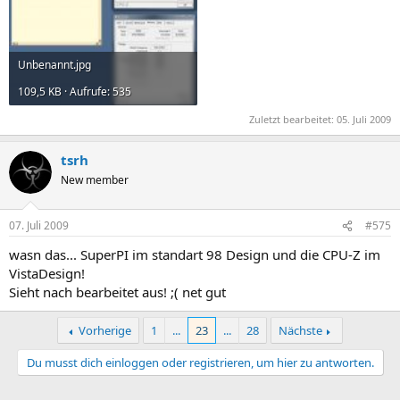
Unbenannt.jpg
109,5 KB · Aufrufe: 535
Zuletzt bearbeitet:
05. Juli 2009
tsrh
New member
07. Juli 2009
#575
wasn das... SuperPI im standart 98 Design und die CPU-Z im
VistaDesign!
Sieht nach bearbeitet aus! ;( net gut
Vorherige
1
...
23
...
28
Nächste
Du musst dich einloggen oder registrieren, um hier zu antworten.