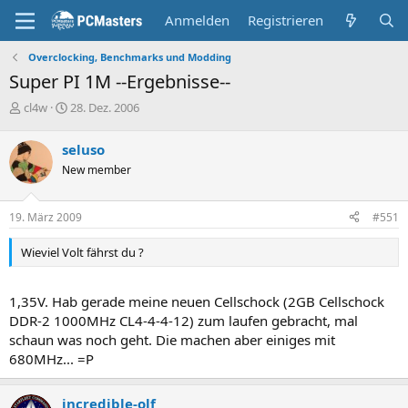
Anmelden
Registrieren
Overclocking, Benchmarks und Modding
Super PI 1M --Ergebnisse--
E
E
cl4w
28. Dez. 2006
r
r
s
s
seluso
t
t
New member
e
e
l
l
l
l
19. März 2009
#551
e
t
r
a
Wieviel Volt fährst du ?
m
1,35V. Hab gerade meine neuen Cellschock (2GB Cellschock
DDR-2 1000MHz CL4-4-4-12) zum laufen gebracht, mal
schaun was noch geht. Die machen aber einiges mit
680MHz... =P
incredible-olf