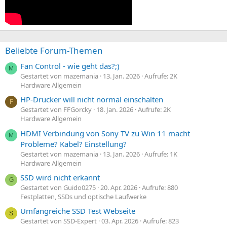
Beliebte Forum-Themen
Fan Control - wie geht das?;)
M
Gestartet von mazemania
13. Jan. 2026
Aufrufe: 2K
Hardware Allgemein
HP-Drucker will nicht normal einschalten
F
Gestartet von FFGorcky
18. Jan. 2026
Aufrufe: 2K
Hardware Allgemein
HDMI Verbindung von Sony TV zu Win 11 macht
M
Probleme? Kabel? Einstellung?
Gestartet von mazemania
13. Jan. 2026
Aufrufe: 1K
Hardware Allgemein
SSD wird nicht erkannt
G
Gestartet von Guido0275
20. Apr. 2026
Aufrufe: 880
Festplatten, SSDs und optische Laufwerke
Umfangreiche SSD Test Webseite
S
Gestartet von SSD-Expert
03. Apr. 2026
Aufrufe: 823