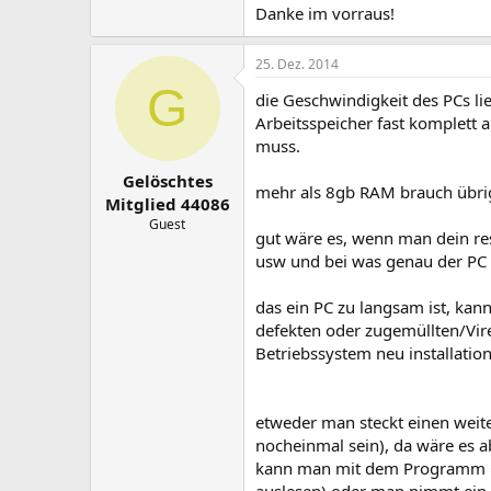
Danke im vorraus!
25. Dez. 2014
G
die Geschwindigkeit des PCs li
Arbeitsspeicher fast komplett a
muss.
Gelöschtes
mehr als 8gb RAM brauch übrige
Mitglied 44086
Guest
gut wäre es, wenn man dein re
usw und bei was genau der PC 
das ein PC zu langsam ist, kan
defekten oder zugemüllten/Viren
Betriebssystem neu installation
etweder man steckt einen weit
nocheinmal sein), da wäre es a
kann man mit dem Programm C