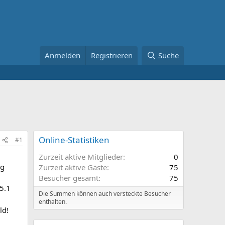
Anmelden
Registrieren
Suche
Online-Statistiken
#1
Zurzeit aktive Mitglieder
0
ig
Zurzeit aktive Gäste
75
Besucher gesamt
75
5.1
Die Summen können auch versteckte Besucher
enthalten.
ld!