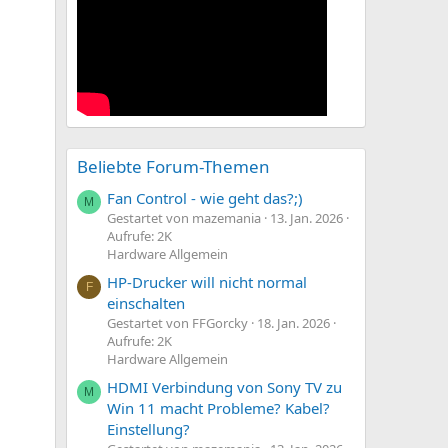
Beliebte Forum-Themen
Fan Control - wie geht das?;)
M
Gestartet von mazemania
13. Jan. 2026
Aufrufe: 2K
Hardware Allgemein
HP-Drucker will nicht normal
F
einschalten
Gestartet von FFGorcky
18. Jan. 2026
Aufrufe: 2K
Hardware Allgemein
HDMI Verbindung von Sony TV zu
M
Win 11 macht Probleme? Kabel?
Einstellung?