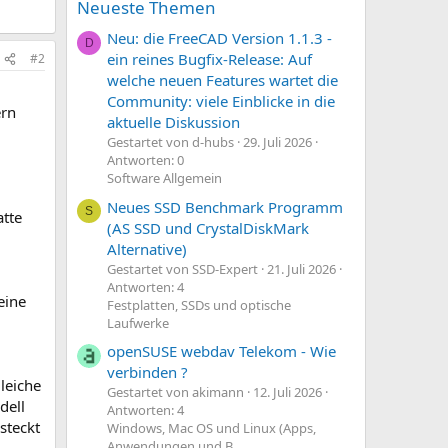
Neueste Themen
Neu: die FreeCAD Version 1.1.3 -
D
ein reines Bugfix-Release: Auf
#2
welche neuen Features wartet die
Community: viele Einblicke in die
ern
aktuelle Diskussion
Gestartet von d-hubs
29. Juli 2026
Antworten: 0
Software Allgemein
Neues SSD Benchmark Programm
S
atte
(AS SSD und CrystalDiskMark
Alternative)
Gestartet von SSD-Expert
21. Juli 2026
Antworten: 4
eine
Festplatten, SSDs und optische
Laufwerke
openSUSE webdav Telekom - Wie
verbinden ?
leiche
Gestartet von akimann
12. Juli 2026
dell
Antworten: 4
steckt
Windows, Mac OS und Linux (Apps,
Anwendungen und B