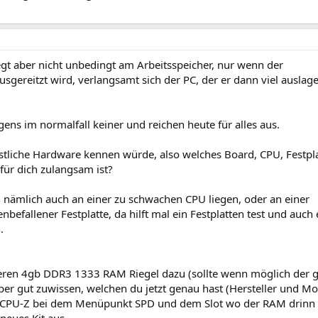
egt aber nicht unbedingt am Arbeitsspeicher, nur wenn der
usgereitzt wird, verlangsamt sich der PC, der er dann viel auslag
ns im normalfall keiner und reichen heute für alles aus.
stliche Hardware kennen würde, also welches Board, CPU, Festpl
für dich zulangsam ist?
n nämlich auch an einer zu schwachen CPU liegen, oder an einer
befallener Festplatte, da hilft mal ein Festplatten test und auch 
.
eren 4gb DDR3 1333 RAM Riegel dazu (sollte wenn möglich der g
ber gut zuwissen, welchen du jetzt genau hast (Hersteller und Mo
PU-Z bei dem Menüpunkt SPD und dem Slot wo der RAM drinn 