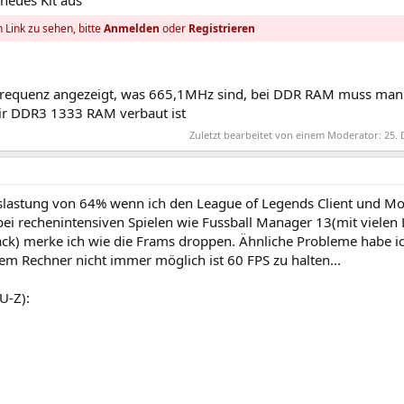
neues Kit aus
 Link zu sehen, bitte
Anmelden
oder
Registrieren
elfrequenz angezeigt, was 665,1MHz sind, bei DDR RAM muss man
dir DDR3 1333 RAM verbaut ist
Zuletzt bearbeitet von einem Moderator:
25. 
uslastung von 64% wenn ich den League of Legends Client und Moz
bei rechenintensiven Spielen wie Fussball Manager 13(mit vielen 
ack) merke ich wie die Frams droppen. Ähnliche Probleme habe ic
m Rechner nicht immer möglich ist 60 FPS zu halten...
U-Z):