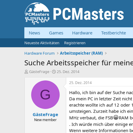
News
Games
Hardware
Testberichte
Neueste Aktivitäten
Registrieren
Hardware Forum
Arbeitsspeicher (RAM)
Suche Arbeitsspeicher für mein
E
E
GästeFrage
25. Dez. 2014
r
r
s
s
25. Dez. 2014
t
t
G
Hallo, ich bin auf der Suche n
e
e
l
l
Da mein PC in letzter Zeit nich
l
l
erachte wollte ich auf 12 oder
e
t
umsteigen. Zurzeit habe ich e
GästeFrage
r
a
😀
MHz verbaut, die FSB
RAM be
m
New member
. Ich würde mich über einige 
Wenn weitere Informationen be