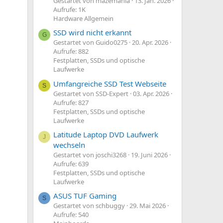
Gestartet von mazemania
13. Jan. 2026
Aufrufe: 1K
Hardware Allgemein
SSD wird nicht erkannt
G
Gestartet von Guido0275
20. Apr. 2026
Aufrufe: 882
Festplatten, SSDs und optische
Laufwerke
Umfangreiche SSD Test Webseite
S
Gestartet von SSD-Expert
03. Apr. 2026
Aufrufe: 827
Festplatten, SSDs und optische
Laufwerke
Latitude Laptop DVD Laufwerk
J
wechseln
Gestartet von joschi3268
19. Juni 2026
Aufrufe: 639
Festplatten, SSDs und optische
Laufwerke
ASUS TUF Gaming
S
Gestartet von schbuggy
29. Mai 2026
Aufrufe: 540