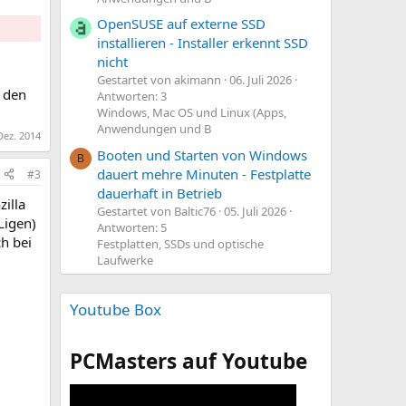
OpenSUSE auf externe SSD
installieren - Installer erkennt SSD
nicht
Gestartet von akimann
06. Juli 2026
 den
Antworten: 3
Windows, Mac OS und Linux (Apps,
Anwendungen und B
Dez. 2014
Booten und Starten von Windows
B
dauert mehre Minuten - Festplatte
#3
dauerhaft in Betrieb
illa
Gestartet von Baltic76
05. Juli 2026
Ligen)
Antworten: 5
h bei
Festplatten, SSDs und optische
Laufwerke
Youtube Box
PCMasters auf Youtube