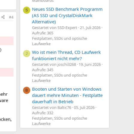
Mainboards
Neues SSD Benchmark Programm
S
(AS SSD und CrystalDiskMark
#4
Alternative)
Gestartet von SSD-Expert
21. Juli 2026
Aufrufe: 365
Festplatten, SSDs und optische
Laufwerke

Wo ist mein Thread, CD Laufwerk
J
funktioniert nicht mehr?
Gestartet von joschi3268
19. Juni 2026
Aufrufe: 345
Festplatten, SSDs und optische
Laufwerke
Booten und Starten von Windows
B
mehr
dauert mehre Minuten - Festplatte
ware
dauerhaft in Betrieb
Gestartet von Baltic76
05. Juli 2026
Aufrufe: 332
Festplatten, SSDs und optische
ocken,
Laufwerke