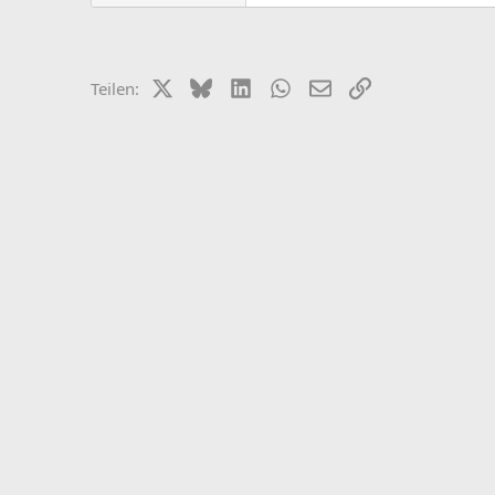
X (Twitter)
Bluesky
LinkedIn
WhatsApp
E-Mail
Link
Teilen: