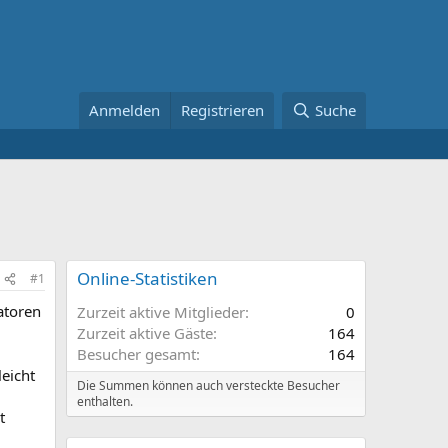
Anmelden
Registrieren
Suche
Online-Statistiken
#1
atoren
Zurzeit aktive Mitglieder
0
Zurzeit aktive Gäste
164
Besucher gesamt
164
eicht
Die Summen können auch versteckte Besucher
enthalten.
t