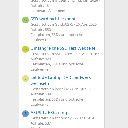
Gestartet von mazemania
13. Jan. 2026
Aufrufe: 1K
Hardware Allgemein
SSD wird nicht erkannt
G
Gestartet von Guido0275
20. Apr. 2026
Aufrufe: 880
Festplatten, SSDs und optische
Laufwerke
Umfangreiche SSD Test Webseite
S
Gestartet von SSD-Expert
03. Apr. 2026
Aufrufe: 823
Festplatten, SSDs und optische
Laufwerke
Latitude Laptop DVD Laufwerk
J
wechseln
Gestartet von joschi3268
19. Juni 2026
Aufrufe: 638
Festplatten, SSDs und optische
Laufwerke
ASUS TUF Gaming
S
Gestartet von schbuggy
29. Mai 2026
Aufrufe: 537