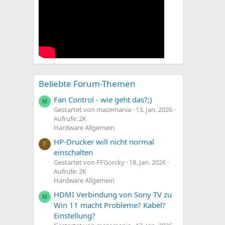
Beliebte Forum-Themen
Fan Control - wie geht das?;)
M
Gestartet von mazemania
13. Jan. 2026
Aufrufe: 2K
Hardware Allgemein
HP-Drucker will nicht normal
F
einschalten
Gestartet von FFGorcky
18. Jan. 2026
Aufrufe: 2K
Hardware Allgemein
HDMI Verbindung von Sony TV zu
M
Win 11 macht Probleme? Kabel?
Einstellung?