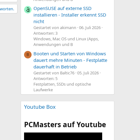
OpenSUSE auf externe SSD
tworten.
installieren - Installer erkennt SSD
nicht
Gestartet von akimann
06. Juli 2026
Antworten: 3
Windows, Mac OS und Linux (Apps,
Anwendungen und B
Booten und Starten von Windows
B
dauert mehre Minuten - Festplatte
dauerhaft in Betrieb
Gestartet von Baltic76
05. Juli 2026
Antworten: 5
Festplatten, SSDs und optische
Laufwerke
Youtube Box
PCMasters auf Youtube