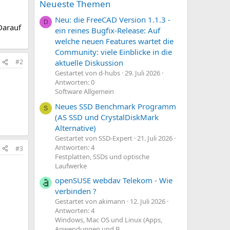
Neueste Themen
Neu: die FreeCAD Version 1.1.3 -
D
 Darauf
ein reines Bugfix-Release: Auf
welche neuen Features wartet die
Community: viele Einblicke in die
#2
aktuelle Diskussion
Gestartet von d-hubs
29. Juli 2026
Antworten: 0
Software Allgemein
Neues SSD Benchmark Programm
S
(AS SSD und CrystalDiskMark
Alternative)
Gestartet von SSD-Expert
21. Juli 2026
Antworten: 4
#3
Festplatten, SSDs und optische
Laufwerke
openSUSE webdav Telekom - Wie
verbinden ?
Gestartet von akimann
12. Juli 2026
Antworten: 4
Windows, Mac OS und Linux (Apps,
Anwendungen und B