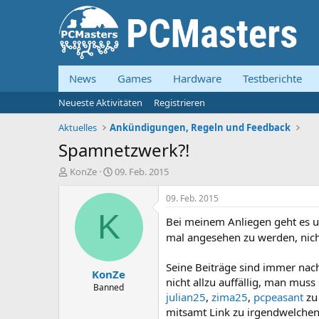
News
Games
Hardware
Testberichte
Neueste Aktivitäten
Registrieren
Aktuelles
Ankündigungen, Regeln und Feedback
Spamnetzwerk?!
E
E
KonZe
09. Feb. 2015
r
r
s
s
09. Feb. 2015
t
t
K
Bei meinem Anliegen geht es 
e
e
l
l
mal angesehen zu werden, nich
l
l
e
t
Seine Beiträge sind immer nach
KonZe
r
a
nicht allzu auffällig, man muss
m
Banned
julian25
,
zima25
,
pcpeasant
zu
mitsamt Link zu irgendwelchen