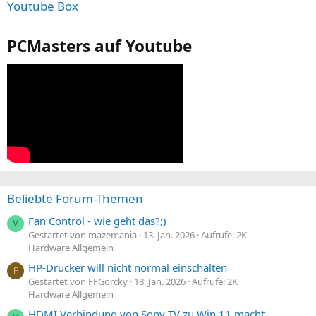
Youtube Box
PCMasters auf Youtube
Beliebte Forum-Themen
Fan Control - wie geht das?;)
M
Gestartet von mazemania
13. Jan. 2026
Aufrufe: 2K
Hardware Allgemein
HP-Drucker will nicht normal einschalten
F
Gestartet von FFGorcky
18. Jan. 2026
Aufrufe: 2K
Hardware Allgemein
HDMI Verbindung von Sony TV zu Win 11 macht