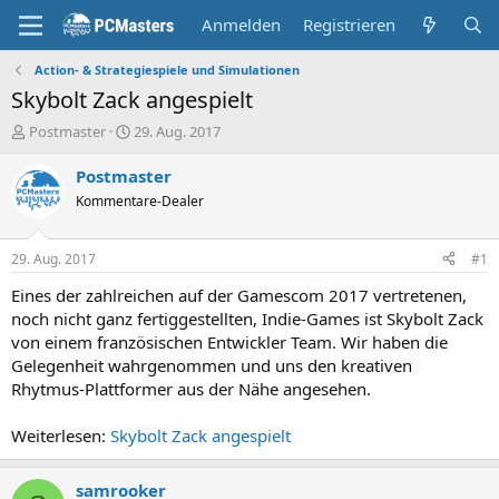
Anmelden
Registrieren
Action- & Strategiespiele und Simulationen
Skybolt Zack angespielt
E
E
Postmaster
29. Aug. 2017
r
r
s
s
Postmaster
t
t
Kommentare-Dealer
e
e
l
l
l
l
29. Aug. 2017
#1
e
t
r
a
Eines der zahlreichen auf der Gamescom 2017 vertretenen,
m
noch nicht ganz fertiggestellten, Indie-Games ist Skybolt Zack
von einem französischen Entwickler Team. Wir haben die
Gelegenheit wahrgenommen und uns den kreativen
Rhytmus-Plattformer aus der Nähe angesehen.
Weiterlesen:
Skybolt Zack angespielt
samrooker