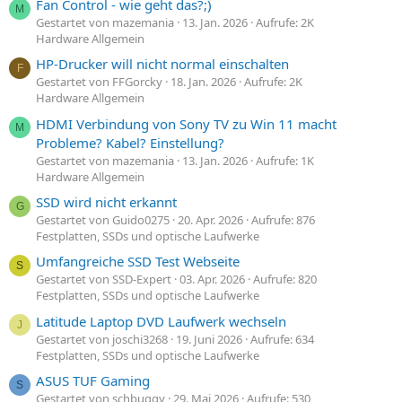
Fan Control - wie geht das?;)
M
Gestartet von mazemania
13. Jan. 2026
Aufrufe: 2K
Hardware Allgemein
HP-Drucker will nicht normal einschalten
F
Gestartet von FFGorcky
18. Jan. 2026
Aufrufe: 2K
Hardware Allgemein
HDMI Verbindung von Sony TV zu Win 11 macht
M
Probleme? Kabel? Einstellung?
Gestartet von mazemania
13. Jan. 2026
Aufrufe: 1K
Hardware Allgemein
SSD wird nicht erkannt
G
Gestartet von Guido0275
20. Apr. 2026
Aufrufe: 876
Festplatten, SSDs und optische Laufwerke
Umfangreiche SSD Test Webseite
S
Gestartet von SSD-Expert
03. Apr. 2026
Aufrufe: 820
Festplatten, SSDs und optische Laufwerke
Latitude Laptop DVD Laufwerk wechseln
J
Gestartet von joschi3268
19. Juni 2026
Aufrufe: 634
Festplatten, SSDs und optische Laufwerke
ASUS TUF Gaming
S
Gestartet von schbuggy
29. Mai 2026
Aufrufe: 530