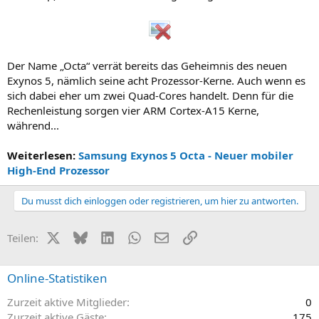
Der Name „Octa“ verrät bereits das Geheimnis des neuen
Exynos 5, nämlich seine acht Prozessor-Kerne. Auch wenn es
sich dabei eher um zwei Quad-Cores handelt. Denn für die
Rechenleistung sorgen vier ARM Cortex-A15 Kerne,
während...
Weiterlesen:
Samsung Exynos 5 Octa - Neuer mobiler
High-End Prozessor
Du musst dich einloggen oder registrieren, um hier zu antworten.
X (Twitter)
Bluesky
LinkedIn
WhatsApp
E-Mail
Link
Teilen:
Online-Statistiken
Zurzeit aktive Mitglieder
0
Zurzeit aktive Gäste
175