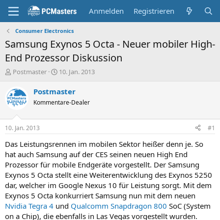
Anmelden
Registrieren
Consumer Electronics
Samsung Exynos 5 Octa - Neuer mobiler High-
End Prozessor Diskussion
E
E
Postmaster
10. Jan. 2013
r
r
s
s
Postmaster
t
t
Kommentare-Dealer
e
e
l
l
l
l
10. Jan. 2013
#1
e
t
r
a
Das Leistungsrennen im mobilen Sektor heißer denn je. So
m
hat auch Samsung auf der CES seinen neuen High End
Prozessor für mobile Endgeräte vorgestellt. Der Samsung
Exynos 5 Octa stellt eine Weiterentwicklung des Exynos 5250
dar, welcher im Google Nexus 10 für Leistung sorgt. Mit dem
Exynos 5 Octa konkurriert Samsung nun mit dem neuen
Nvidia Tegra 4
und
Qualcomm Snapdragon 800
SoC (System
on a Chip), die ebenfalls in Las Vegas vorgestellt wurden.