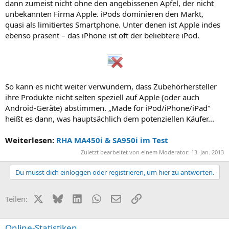
dann zumeist nicht ohne den angebissenen Apfel, der nicht
unbekannten Firma Apple. iPods dominieren den Markt,
quasi als limitiertes Smartphone. Unter denen ist Apple indes
ebenso präsent – das iPhone ist oft der beliebtere iPod.
So kann es nicht weiter verwundern, dass Zubehörhersteller
ihre Produkte nicht selten speziell auf Apple (oder auch
Android-Geräte) abstimmen. „Made for iPod/iPhone/iPad“
heißt es dann, was hauptsächlich dem potenziellen Käufer...
Weiterlesen:
RHA MA450i & SA950i im Test
Zuletzt bearbeitet von einem Moderator:
13. Jan. 2013
Du musst dich einloggen oder registrieren, um hier zu antworten.
X (Twitter)
Bluesky
LinkedIn
WhatsApp
E-Mail
Link
Teilen:
Online-Statistiken