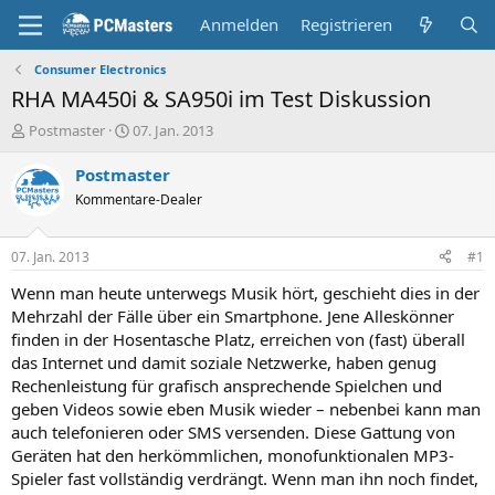
Anmelden
Registrieren
Consumer Electronics
RHA MA450i & SA950i im Test Diskussion
E
E
Postmaster
07. Jan. 2013
r
r
s
s
Postmaster
t
t
Kommentare-Dealer
e
e
l
l
l
l
07. Jan. 2013
#1
e
t
r
a
Wenn man heute unterwegs Musik hört, geschieht dies in der
m
Mehrzahl der Fälle über ein Smartphone. Jene Alleskönner
finden in der Hosentasche Platz, erreichen von (fast) überall
das Internet und damit soziale Netzwerke, haben genug
Rechenleistung für grafisch ansprechende Spielchen und
geben Videos sowie eben Musik wieder – nebenbei kann man
auch telefonieren oder SMS versenden. Diese Gattung von
Geräten hat den herkömmlichen, monofunktionalen MP3-
Spieler fast vollständig verdrängt. Wenn man ihn noch findet,