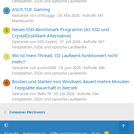
Festplatten, SSDs und optische Laufwerke
ASUS TUF Gaming
S
Gestartet von schbuggy
29. Mai 2026
Aufrufe: 541
Mainboards
Neues SSD Benchmark Programm (AS SSD und
S
CrystalDiskMark Alternative)
Gestartet von SSD-Expert
21. Juli 2026
Aufrufe: 367
Festplatten, SSDs und optische Laufwerke
Wo ist mein Thread, CD Laufwerk funktioniert nicht
J
mehr?
Gestartet von joschi3268
19. Juni 2026
Aufrufe: 346
Festplatten, SSDs und optische Laufwerke
Booten und Starten von Windows dauert mehre Minuten
B
- Festplatte dauerhaft in Betrieb
Gestartet von Baltic76
05. Juli 2026
Aufrufe: 334
Festplatten, SSDs und optische Laufwerke
Consumer Electronics
Obe
Kontakt
Datenschutz
Hilfe und Impressum
Start
R