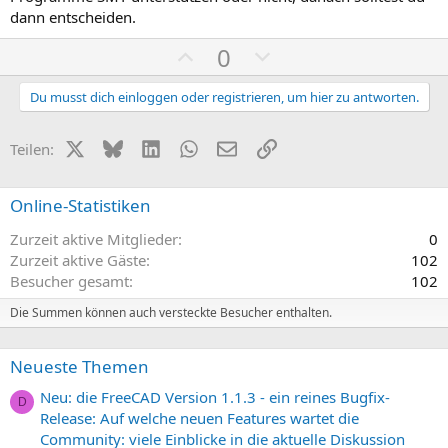
dann entscheiden.
P
N
0
o
e
s
g
Du musst dich einloggen oder registrieren, um hier zu antworten.
i
a
t
t
X (Twitter)
Bluesky
LinkedIn
WhatsApp
E-Mail
Link
Teilen:
i
i
v
v
Online-Statistiken
e
e
Zurzeit aktive Mitglieder
0
S
S
Zurzeit aktive Gäste
102
t
t
Besucher gesamt
102
i
i
m
m
Die Summen können auch versteckte Besucher enthalten.
m
m
e
e
Neueste Themen
Neu: die FreeCAD Version 1.1.3 - ein reines Bugfix-
D
Release: Auf welche neuen Features wartet die
Community: viele Einblicke in die aktuelle Diskussion