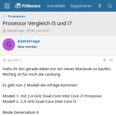
Anmelden
Registrieren
Prozessoren
Prosessor Vergleich i5 und i7
E
E
GästeFrage
06. Juni 2017
r
r
s
s
GästeFrage
G
t
t
New member
e
e
l
l
l
l
06. Juni 2017
#1
e
t
r
a
Hallo ihr bin gerade dabei mir ein neues Macbook zu kaufen.
m
Wichtig ist für mich die Leistung.
Es gibt nun 2 Modell die infrage kommen:
Modell 1: mit 2,4 GHz Dual‑Core Intel Core i7 Prozessor
Modell 2: 2,9 GHz Dual‑Core Intel Core i5
Beide Genersation 6