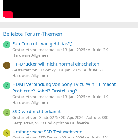
Beliebte Forum-Themen
Fan Control - wie geht das?;)
M
Gestartet von mazemania
13. Jan. 2026
Aufrufe: 2K
Hardware Allgemein
HP-Drucker will nicht normal einschalten
F
Gestartet von FFGorcky
18. Jan. 2026
Aufrufe: 2K
Hardware Allgemein
HDMI Verbindung von Sony TV zu Win 11 macht
M
Probleme? Kabel? Einstellung?
Gestartet von mazemania
13. Jan. 2026
Aufrufe: 1K
Hardware Allgemein
SSD wird nicht erkannt
G
Gestartet von Guido0275
20. Apr. 2026
Aufrufe: 880
Festplatten, SSDs und optische Laufwerke
Umfangreiche SSD Test Webseite
S
Gestartet von SSD-Expert
03. Apr. 2026
Aufrufe: 821