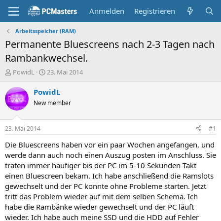
Anmelden
Registrieren
Arbeitsspeicher (RAM)
Permanente Bluescreens nach 2-3 Tagen nach
Rambankwechsel.
E
E
PowidL
23. Mai 2014
r
r
s
s
PowidL
t
t
New member
e
e
l
l
l
l
23. Mai 2014
#1
e
t
r
a
Die Bluescreens haben vor ein paar Wochen angefangen, und
m
werde dann auch noch einen Auszug posten im Anschluss. Sie
traten immer häufiger bis der PC im 5-10 Sekunden Takt
einen Bluescreen bekam. Ich habe anschließend die Ramslots
gewechselt und der PC konnte ohne Probleme starten. Jetzt
tritt das Problem wieder auf mit dem selben Schema. Ich
habe die Rambänke wieder gewechselt und der PC läuft
wieder. Ich habe auch meine SSD und die HDD auf Fehler