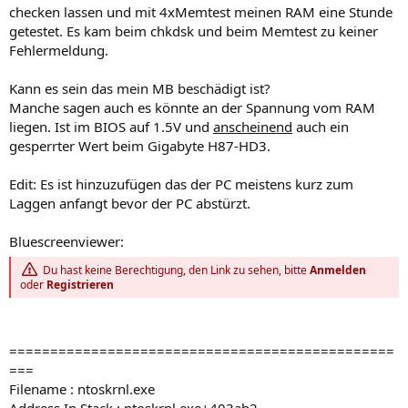
checken lassen und mit 4xMemtest meinen RAM eine Stunde
getestet. Es kam beim chkdsk und beim Memtest zu keiner
Fehlermeldung.
Kann es sein das mein MB beschädigt ist?
Manche sagen auch es könnte an der Spannung vom RAM
liegen. Ist im BIOS auf 1.5V und
anscheinend
auch ein
gesperrter Wert beim Gigabyte H87-HD3.
Edit: Es ist hinzuzufügen das der PC meistens kurz zum
Laggen anfangt bevor der PC abstürzt.
Bluescreenviewer:
Du hast keine Berechtigung, den Link zu sehen, bitte
Anmelden
oder
Registrieren
===============================================
===
Filename : ntoskrnl.exe
Address In Stack : ntoskrnl.exe+403ab2