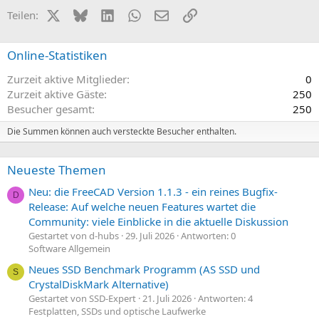
X (Twitter)
Bluesky
LinkedIn
WhatsApp
E-Mail
Link
Teilen:
Online-Statistiken
Zurzeit aktive Mitglieder
0
Zurzeit aktive Gäste
250
Besucher gesamt
250
Die Summen können auch versteckte Besucher enthalten.
Neueste Themen
Neu: die FreeCAD Version 1.1.3 - ein reines Bugfix-
D
Release: Auf welche neuen Features wartet die
Community: viele Einblicke in die aktuelle Diskussion
Gestartet von d-hubs
29. Juli 2026
Antworten: 0
Software Allgemein
Neues SSD Benchmark Programm (AS SSD und
S
CrystalDiskMark Alternative)
Gestartet von SSD-Expert
21. Juli 2026
Antworten: 4
Festplatten, SSDs und optische Laufwerke