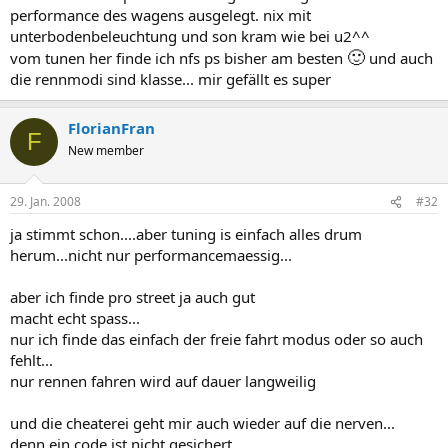
performance des wagens ausgelegt. nix mit
unterbodenbeleuchtung und son kram wie bei u2^^
🙂
vom tunen her finde ich nfs ps bisher am besten
und auch
die rennmodi sind klasse... mir gefällt es super
FlorianFran
F
New member
29. Jan. 2008
#32
ja stimmt schon....aber tuning is einfach alles drum
herum...nicht nur performancemaessig...
aber ich finde pro street ja auch gut
macht echt spass...
nur ich finde das einfach der freie fahrt modus oder so auch
fehlt...
nur rennen fahren wird auf dauer langweilig
und die cheaterei geht mir auch wieder auf die nerven...
denn ein code ist nicht gesichert