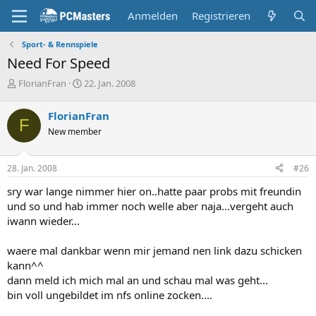
Anmelden
Registrieren
Sport- & Rennspiele
Need For Speed
E
E
FlorianFran
22. Jan. 2008
r
r
s
s
FlorianFran
t
t
F
New member
e
e
l
l
l
l
28. Jan. 2008
#26
e
t
r
a
sry war lange nimmer hier on..hatte paar probs mit freundin
m
und so und hab immer noch welle aber naja...vergeht auch
iwann wieder...
waere mal dankbar wenn mir jemand nen link dazu schicken
kann^^
dann meld ich mich mal an und schau mal was geht...
bin voll ungebildet im nfs online zocken....