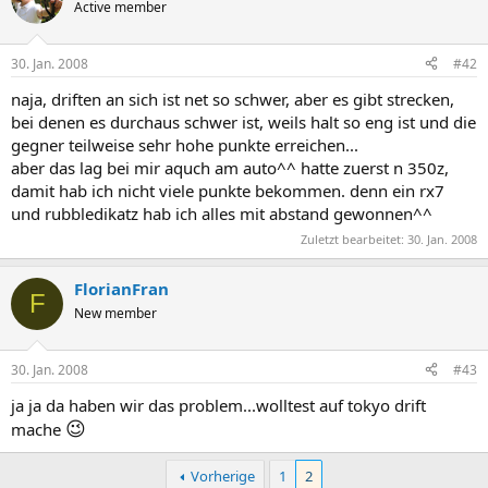
Active member
30. Jan. 2008
#42
naja, driften an sich ist net so schwer, aber es gibt strecken,
bei denen es durchaus schwer ist, weils halt so eng ist und die
gegner teilweise sehr hohe punkte erreichen...
aber das lag bei mir aquch am auto^^ hatte zuerst n 350z,
damit hab ich nicht viele punkte bekommen. denn ein rx7
und rubbledikatz hab ich alles mit abstand gewonnen^^
Zuletzt bearbeitet:
30. Jan. 2008
FlorianFran
F
New member
30. Jan. 2008
#43
ja ja da haben wir das problem...wolltest auf tokyo drift
😉
mache
Vorherige
1
2