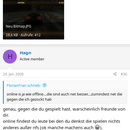
Neu Bitmap.JPG
28,6 KB · Aufrufe: 412
Hagn
H
Active member
29. Jan. 2008
#36
FlorianFran schrieb:
online is ja wie offline....die sind auch net besser....zumindest net die
gegen die ich gezockt hab
genau, gegen die du gespielt hast. warscheinlich freunde von
dir.
online findest du leute bei den du denkst die spielen nichts
😀
anderes außer nfs (ok manche machens auch
).