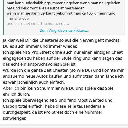
man kann unlockallthings immer eingeben wenn man neu geladen
hat und bekommt alles 4 autos immer wieder
wenn man sie dann verkauft bekommt man ca 100 K imemr und
immer wieder
und das nervt einfach schon wieder...
Zum Vergrößern anklicken....
aber die rennen machen schon spass
Ja klar weil Dir die Cheaterei so auf die Nerven geht machst
Du es auch immer und immer wieder.
Ich spiele NFS Pro Street ohne auch nur einen einzigen Cheat
eingegeben zu haben auf der Stufe King und kann sagen das
das echt ein anspruchsvolles Spiel ist.
Würde ich die ganze Zeit Cheaten (so wie Du) und könnte mir
andauernd neue Autos kaufen und aufmotzen dann fände ich
es wahrscheinlich auch einfach.
Aber ich bin kein Schummler wie Du und spiele das Spiel
ehrlich durch.
Ich spiele überwiegend NFS und fand Most Wanted und
Carbon total einfach, habe diese Teile tausendemale
durchgespielt, da ist Pro Street doch eine Nummer
schwieriger.