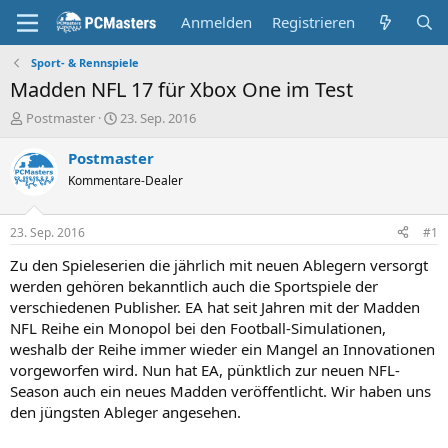
Anmelden
Registrieren
Sport- & Rennspiele
Madden NFL 17 für Xbox One im Test
E
E
Postmaster
23. Sep. 2016
r
r
s
s
Postmaster
t
t
Kommentare-Dealer
e
e
l
l
l
l
23. Sep. 2016
#1
e
t
r
a
Zu den Spieleserien die jährlich mit neuen Ablegern versorgt
m
werden gehören bekanntlich auch die Sportspiele der
verschiedenen Publisher. EA hat seit Jahren mit der Madden
NFL Reihe ein Monopol bei den Football-Simulationen,
weshalb der Reihe immer wieder ein Mangel an Innovationen
vorgeworfen wird. Nun hat EA, pünktlich zur neuen NFL-
Season auch ein neues Madden veröffentlicht. Wir haben uns
den jüngsten Ableger angesehen.