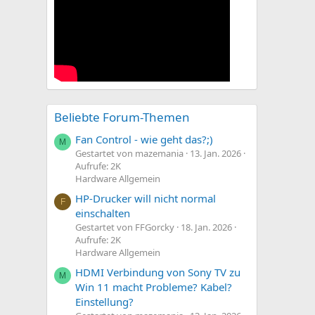
Beliebte Forum-Themen
Fan Control - wie geht das?;)
M
Gestartet von mazemania
13. Jan. 2026
Aufrufe: 2K
Hardware Allgemein
HP-Drucker will nicht normal
F
einschalten
Gestartet von FFGorcky
18. Jan. 2026
Aufrufe: 2K
Hardware Allgemein
HDMI Verbindung von Sony TV zu
M
Win 11 macht Probleme? Kabel?
Einstellung?