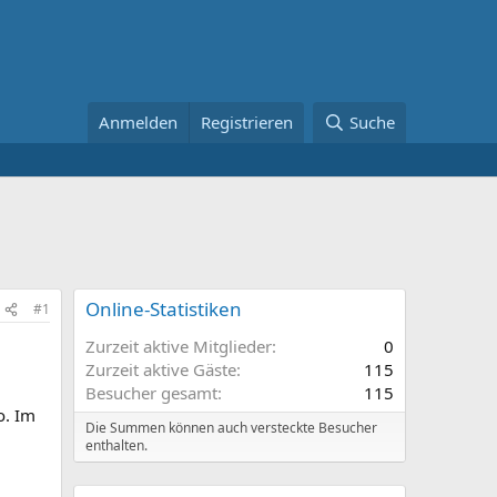
Anmelden
Registrieren
Suche
Online-Statistiken
#1
Zurzeit aktive Mitglieder
0
Zurzeit aktive Gäste
115
Besucher gesamt
115
o. Im
Die Summen können auch versteckte Besucher
enthalten.