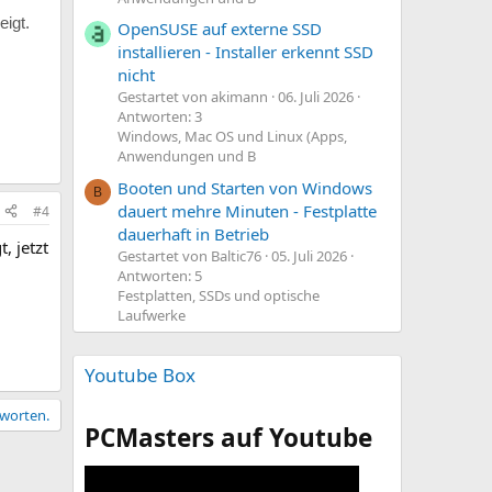
igt.
OpenSUSE auf externe SSD
installieren - Installer erkennt SSD
nicht
Gestartet von akimann
06. Juli 2026
Antworten: 3
Windows, Mac OS und Linux (Apps,
Anwendungen und B
Booten und Starten von Windows
B
dauert mehre Minuten - Festplatte
#4
dauerhaft in Betrieb
, jetzt
Gestartet von Baltic76
05. Juli 2026
Antworten: 5
Festplatten, SSDs und optische
Laufwerke
Youtube Box
tworten.
PCMasters auf Youtube