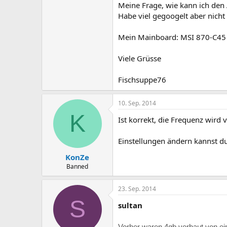
Meine Frage, wie kann ich den A
Habe viel gegoogelt aber nicht 
Mein Mainboard: MSI 870-C45
Viele Grüsse
Fischsuppe76
10. Sep. 2014
K
Ist korrekt, die Frequenz wird
Einstellungen ändern kannst d
KonZe
Banned
23. Sep. 2014
S
sultan
Vorher waren 4gb verbaut von ei