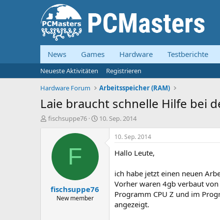
News
Games
Hardware
Testberichte
Neueste Aktivitäten
Registrieren
Hardware Forum
Arbeitsspeicher (RAM)
Laie braucht schnelle Hilfe bei 
E
E
fischsuppe76
10. Sep. 2014
r
r
s
s
10. Sep. 2014
t
t
F
Hallo Leute,
e
e
l
l
l
l
ich habe jetzt einen neuen Arbe
e
t
Vorher waren 4gb verbaut von 
fischsuppe76
r
a
Programm CPU Z und im Progr
m
New member
angezeigt.