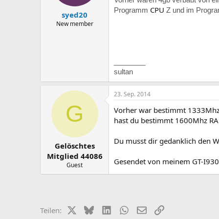
CPU
Programm
Z und im Progra
syed20
New member
________
sultan
23. Sep. 2014
G
Vorher war bestimmt 1333Mhz R
hast du bestimmt 1600Mhz RAM
Du musst dir gedanklich den W
Gelöschtes
Mitglied 44086
Gesendet von meinem GT-I93
Guest
X (Twitter)
Bluesky
LinkedIn
WhatsApp
E-Mail
Link
Teilen: