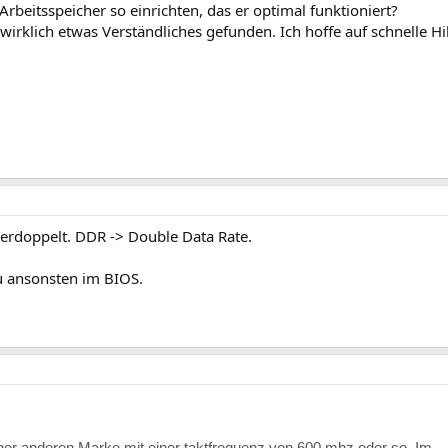
rbeitsspeicher so einrichten, das er optimal funktioniert?
wirklich etwas Verständliches gefunden. Ich hoffe auf schnelle Hil
 verdoppelt. DDR -> Double Data Rate.
u ansonsten im BIOS.
ner anderen Marke mit einer taktfrequenz von 600 mhz oder so. Im