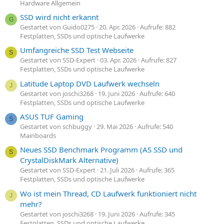
Hardware Allgemein
SSD wird nicht erkannt
G
Gestartet von Guido0275
20. Apr. 2026
Aufrufe: 882
Festplatten, SSDs und optische Laufwerke
Umfangreiche SSD Test Webseite
S
Gestartet von SSD-Expert
03. Apr. 2026
Aufrufe: 827
Festplatten, SSDs und optische Laufwerke
Latitude Laptop DVD Laufwerk wechseln
J
Gestartet von joschi3268
19. Juni 2026
Aufrufe: 640
Festplatten, SSDs und optische Laufwerke
ASUS TUF Gaming
S
Gestartet von schbuggy
29. Mai 2026
Aufrufe: 540
Mainboards
Neues SSD Benchmark Programm (AS SSD und
S
CrystalDiskMark Alternative)
Gestartet von SSD-Expert
21. Juli 2026
Aufrufe: 365
Festplatten, SSDs und optische Laufwerke
Wo ist mein Thread, CD Laufwerk funktioniert nicht
J
mehr?
Gestartet von joschi3268
19. Juni 2026
Aufrufe: 345
Festplatten, SSDs und optische Laufwerke