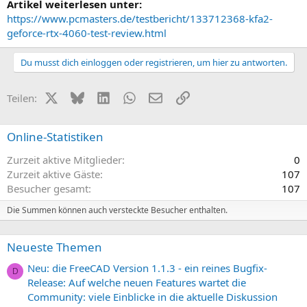
Artikel weiterlesen unter:
https://www.pcmasters.de/testbericht/133712368-kfa2-
geforce-rtx-4060-test-review.html
Du musst dich einloggen oder registrieren, um hier zu antworten.
X (Twitter)
Bluesky
LinkedIn
WhatsApp
E-Mail
Link
Teilen:
Online-Statistiken
Zurzeit aktive Mitglieder
0
Zurzeit aktive Gäste
107
Besucher gesamt
107
Die Summen können auch versteckte Besucher enthalten.
Neueste Themen
Neu: die FreeCAD Version 1.1.3 - ein reines Bugfix-
D
Release: Auf welche neuen Features wartet die
Community: viele Einblicke in die aktuelle Diskussion