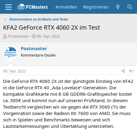
Anmelden
Registrieren
Kommentare zu Artikeln und Tests
KFA2 GeForce RTX 4060 2X im Test
E
E
Postmaster
06. Sep. 2023
r
r
s
s
Postmaster
t
t
Kommentare-Dealer
e
e
l
l
l
l
06. Sep. 2023
#1
e
t
r
a
Die GeForce RTX 4060 2X ist der günstigste Einstieg von KFA2
m
in die GeForce RTX 40 „Ada Lovelace“-Generation. Die
kompakte Grafikkarte mit 8 GB GDDR6-Grafikspeicher kostet
ca. 300€ und kommt nun auf unseren Prüfstand. In diesem
Testbericht vergleichen wir sie gegen die RTX 3060 (Ti) der
Vorgenration sowie der Radeon RX 7600 von AMD. Sie muss
sich in Spielen und Benchmarks beweisen und sich
Lautstärkemessungen und Übertaktung unterziehen.