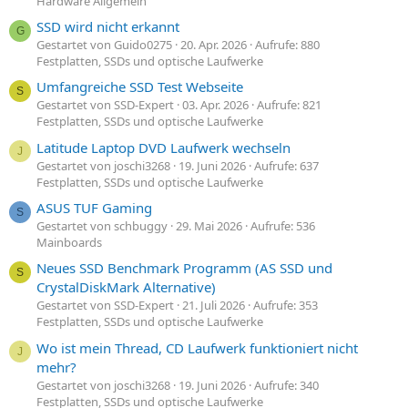
Hardware Allgemein
SSD wird nicht erkannt
G
Gestartet von Guido0275
20. Apr. 2026
Aufrufe: 880
Festplatten, SSDs und optische Laufwerke
Umfangreiche SSD Test Webseite
S
Gestartet von SSD-Expert
03. Apr. 2026
Aufrufe: 821
Festplatten, SSDs und optische Laufwerke
Latitude Laptop DVD Laufwerk wechseln
J
Gestartet von joschi3268
19. Juni 2026
Aufrufe: 637
Festplatten, SSDs und optische Laufwerke
ASUS TUF Gaming
S
Gestartet von schbuggy
29. Mai 2026
Aufrufe: 536
Mainboards
Neues SSD Benchmark Programm (AS SSD und
S
CrystalDiskMark Alternative)
Gestartet von SSD-Expert
21. Juli 2026
Aufrufe: 353
Festplatten, SSDs und optische Laufwerke
Wo ist mein Thread, CD Laufwerk funktioniert nicht
J
mehr?
Gestartet von joschi3268
19. Juni 2026
Aufrufe: 340
Festplatten, SSDs und optische Laufwerke