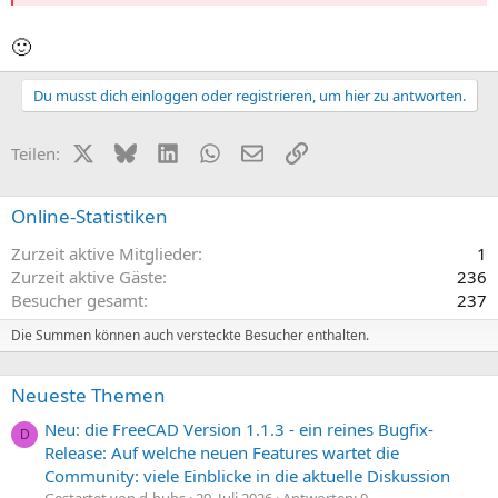
🙂
Du musst dich einloggen oder registrieren, um hier zu antworten.
X (Twitter)
Bluesky
LinkedIn
WhatsApp
E-Mail
Link
Teilen:
Online-Statistiken
Zurzeit aktive Mitglieder
1
Zurzeit aktive Gäste
236
Besucher gesamt
237
Die Summen können auch versteckte Besucher enthalten.
Neueste Themen
Neu: die FreeCAD Version 1.1.3 - ein reines Bugfix-
D
Release: Auf welche neuen Features wartet die
Community: viele Einblicke in die aktuelle Diskussion
Gestartet von d-hubs
29. Juli 2026
Antworten: 0