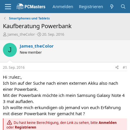
Anmelden
Registrieren
Smartphones und Tablets
Kaufberatung Powerbank
E
E
James_theColor
20. Sep. 2016
r
r
s
s
James_theColor
J
t
t
New member
e
e
l
l
l
l
20. Sep. 2016
#1
e
t
r
a
Hi :rulez:,
m
Ich bin auf der Suche nach einen externen Akku also nach
einer Powerbank.
Mit der Powerbank möchte ich mein Samsung Galaxy Note 4
3 mal aufladen.
Ich wollte mich erkundigen ob jemand von euch Erfahrung
mit dieser Powerbank hier gemacht hat ?
Du hast keine Berechtigung, den Link zu sehen, bitte
Anmelden
oder
Registrieren