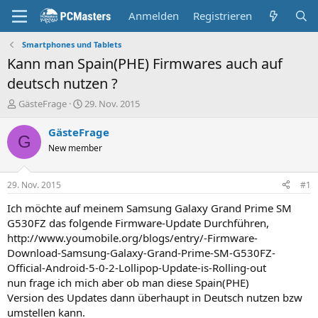
Anmelden
Registrieren
Smartphones und Tablets
Kann man Spain(PHE) Firmwares auch auf
deutsch nutzen ?
E
E
GästeFrage
29. Nov. 2015
r
r
s
s
GästeFrage
G
t
t
New member
e
e
l
l
l
l
29. Nov. 2015
#1
e
t
r
a
Ich möchte auf meinem Samsung Galaxy Grand Prime SM
m
G530FZ das folgende Firmware-Update Durchführen,
http://www.youmobile.org/blogs/entry/-Firmware-
Download-Samsung-Galaxy-Grand-Prime-SM-G530FZ-
Official-Android-5-0-2-Lollipop-Update-is-Rolling-out
nun frage ich mich aber ob man diese Spain(PHE)
Version des Updates dann überhaupt in Deutsch nutzen bzw
umstellen kann.