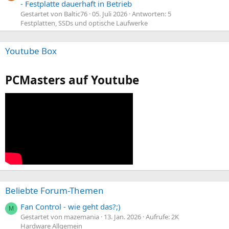
- Festplatte dauerhaft in Betrieb
Gestartet von Baltic76
05. Juli 2026
Antworten: 5
Festplatten, SSDs und optische Laufwerke
Youtube Box
PCMasters auf Youtube
Beliebte Forum-Themen
Fan Control - wie geht das?;)
M
Gestartet von mazemania
13. Jan. 2026
Aufrufe: 2K
Hardware Allgemein