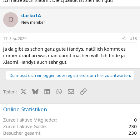
Ich hatte auch Xiaomi. Die Qualität ist ziemlich gut!
darko1A
D
New member
17. Sep. 2020
#18
Ja da gibt es schon ganz gute Handys, natülich kommt es
immer drauf an was man damit machen will. Ich finde ja
Xiaomi Handys auch sehr gut.
Du musst dich einloggen oder registrieren, um hier zu antworten.
X (Twitter)
Bluesky
LinkedIn
WhatsApp
E-Mail
Link
Teilen:
Online-Statistiken
Zurzeit aktive Mitglieder
0
Zurzeit aktive Gäste
230
Besucher gesamt
230