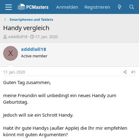
Anmelden
Registrieren
Smartphones und Tablets
Handy vergleich
E
E
xdddloll18
17. Jan. 2020
r
r
s
s
xdddloll18
X
t
t
Active member
e
e
l
l
l
l
17. Jan. 2020
#1
e
t
r
a
Guten Tag zusammen,
m
meine Freundin will unbedingt ein neues Handy zum
Geburtstag.
Jedoch will sie ein Schrott Handy.
Habt ihr gute Handys (außer Apple) die Ihr mir empfehlen
könnt mit guten Argumenten?