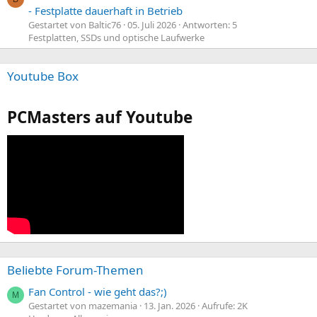
- Festplatte dauerhaft in Betrieb
Gestartet von Baltic76
05. Juli 2026
Antworten: 5
Festplatten, SSDs und optische Laufwerke
Youtube Box
PCMasters auf Youtube
Beliebte Forum-Themen
Fan Control - wie geht das?;)
M
Gestartet von mazemania
13. Jan. 2026
Aufrufe: 2K