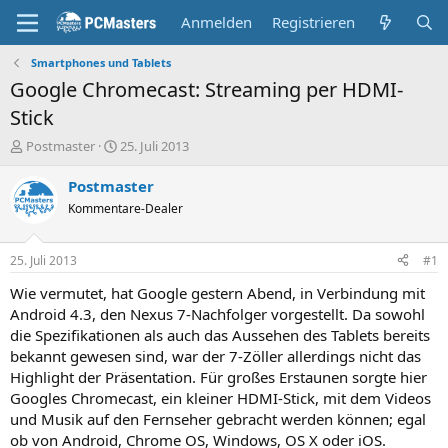
Anmelden
Registrieren
Smartphones und Tablets
Google Chromecast: Streaming per HDMI-
Stick
E
E
Postmaster
25. Juli 2013
r
r
s
s
Postmaster
t
t
Kommentare-Dealer
e
e
l
l
l
l
25. Juli 2013
#1
e
t
r
a
Wie vermutet, hat Google gestern Abend, in Verbindung mit
m
Android 4.3, den Nexus 7-Nachfolger vorgestellt. Da sowohl
die Spezifikationen als auch das Aussehen des Tablets bereits
bekannt gewesen sind, war der 7-Zöller allerdings nicht das
Highlight der Präsentation. Für großes Erstaunen sorgte hier
Googles Chromecast, ein kleiner HDMI-Stick, mit dem Videos
und Musik auf den Fernseher gebracht werden können; egal
ob von Android, Chrome OS, Windows, OS X oder iOS.