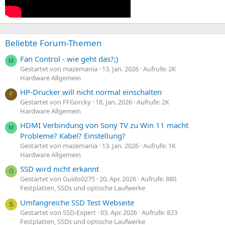
Beliebte Forum-Themen
Fan Control - wie geht das?;)
M
Gestartet von mazemania
13. Jan. 2026
Aufrufe: 2K
Hardware Allgemein
HP-Drucker will nicht normal einschalten
F
Gestartet von FFGorcky
18. Jan. 2026
Aufrufe: 2K
Hardware Allgemein
HDMI Verbindung von Sony TV zu Win 11 macht
M
Probleme? Kabel? Einstellung?
Gestartet von mazemania
13. Jan. 2026
Aufrufe: 1K
Hardware Allgemein
SSD wird nicht erkannt
G
Gestartet von Guido0275
20. Apr. 2026
Aufrufe: 880
Festplatten, SSDs und optische Laufwerke
Umfangreiche SSD Test Webseite
S
Gestartet von SSD-Expert
03. Apr. 2026
Aufrufe: 823
Festplatten, SSDs und optische Laufwerke