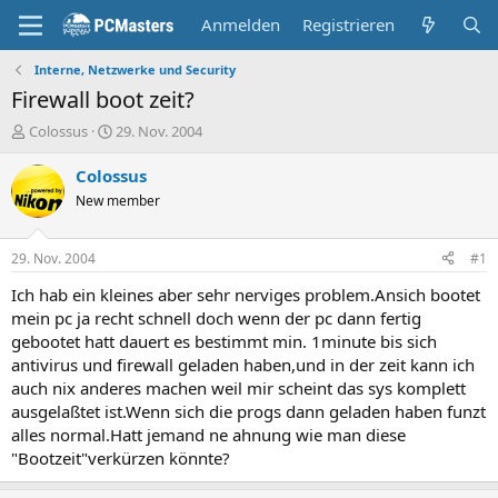
Anmelden
Registrieren
Interne, Netzwerke und Security
Firewall boot zeit?
E
E
Colossus
29. Nov. 2004
r
r
s
s
Colossus
t
t
New member
e
e
l
l
l
l
29. Nov. 2004
#1
e
t
r
a
Ich hab ein kleines aber sehr nerviges problem.Ansich bootet
m
mein pc ja recht schnell doch wenn der pc dann fertig
gebootet hatt dauert es bestimmt min. 1minute bis sich
antivirus und firewall geladen haben,und in der zeit kann ich
auch nix anderes machen weil mir scheint das sys komplett
ausgelaßtet ist.Wenn sich die progs dann geladen haben funzt
alles normal.Hatt jemand ne ahnung wie man diese
"Bootzeit"verkürzen könnte?