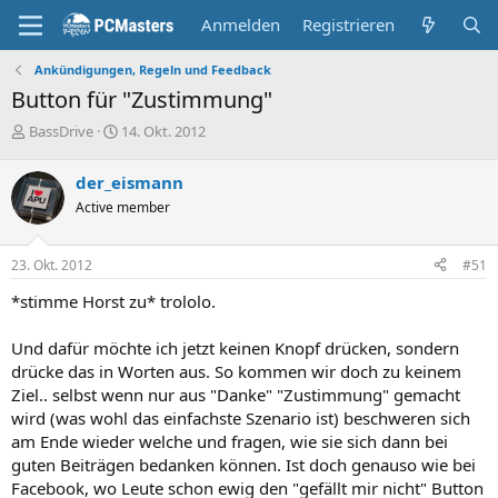
Anmelden
Registrieren
Ankündigungen, Regeln und Feedback
Button für "Zustimmung"
E
E
BassDrive
14. Okt. 2012
r
r
s
s
der_eismann
t
t
Active member
e
e
l
l
l
l
23. Okt. 2012
#51
e
t
r
a
*stimme Horst zu* trololo.
m
Und dafür möchte ich jetzt keinen Knopf drücken, sondern
drücke das in Worten aus. So kommen wir doch zu keinem
Ziel.. selbst wenn nur aus "Danke" "Zustimmung" gemacht
wird (was wohl das einfachste Szenario ist) beschweren sich
am Ende wieder welche und fragen, wie sie sich dann bei
guten Beiträgen bedanken können. Ist doch genauso wie bei
Facebook, wo Leute schon ewig den "gefällt mir nicht" Button