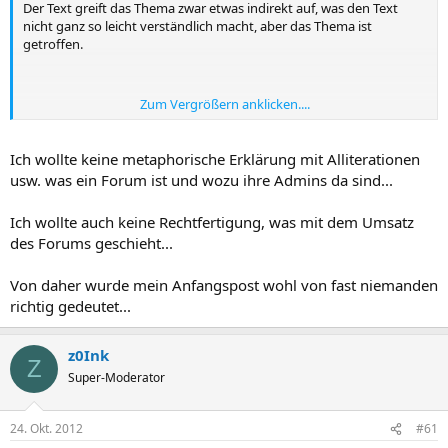
beispielsweise das [
hier
])
Der Text greift das Thema zwar etwas indirekt auf, was den Text
nicht ganz so leicht verständlich macht, aber das Thema ist
getroffen.
Zum Vergrößern anklicken....
@Horst: Schreib aber trotzdem weiterhin so. Kenne keinen User,
dessen Beiträge so angenehm zum lesen sind! :bigok:
Ich wollte keine metaphorische Erklärung mit Alliterationen
usw. was ein Forum ist und wozu ihre Admins da sind...
Ich wollte auch keine Rechtfertigung, was mit dem Umsatz
des Forums geschieht...
Von daher wurde mein Anfangspost wohl von fast niemanden
richtig gedeutet...
z0Ink
Z
Super-Moderator
24. Okt. 2012
#61