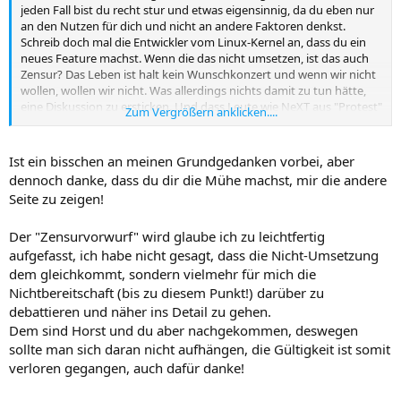
jeden Fall bist du recht stur und etwas eigensinnig, da du eben nur
an den Nutzen für dich und nicht an andere Faktoren denkst.
Schreib doch mal die Entwickler vom Linux-Kernel an, dass du ein
neues Feature machst. Wenn die das nicht umsetzen, ist das auch
Zensur? Das Leben ist halt kein Wunschkonzert und wenn wir nicht
wollen, wollen wir nicht. Was allerdings nichts damit zu tun hätte,
eine Diskussion zu ersticken. Und dass Leute wie NeXT aus "Protest"
Zum Vergrößern anklicken....
mit dem Danke-Button rumtrollen liegt wohl ganz bei ihnen.
Ist ein bisschen an meinen Grundgedanken vorbei, aber
dennoch danke, dass du dir die Mühe machst, mir die andere
Seite zu zeigen!
Der "Zensurvorwurf" wird glaube ich zu leichtfertig
aufgefasst, ich habe nicht gesagt, dass die Nicht-Umsetzung
dem gleichkommt, sondern vielmehr für mich die
Nichtbereitschaft (bis zu diesem Punkt!) darüber zu
debattieren und näher ins Detail zu gehen.
Dem sind Horst und du aber nachgekommen, deswegen
sollte man sich daran nicht aufhängen, die Gültigkeit ist somit
verloren gegangen, auch dafür danke!