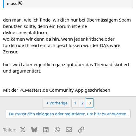
😛
muss
den man, wie ich finde, wirklich nur bei übermässigem Spam
benutzen sollte, denn ein Forum ist eine
diskussionsplattform.
wo kämen wir denn da hin, wenn jeder kritische oder
fordernde thread einfach geschlossen würde? DAS wäre
Zensur.
hier wird aber eigentlich ganz gut über das Thema diskutiert
und argumentiert.
Mit der PCMasters.de Community App geschrieben
Vorherige
1
2
3
Du musst dich einloggen oder registrieren, um hier zu antworten.
X (Twitter)
Bluesky
LinkedIn
WhatsApp
E-Mail
Link
Teilen: