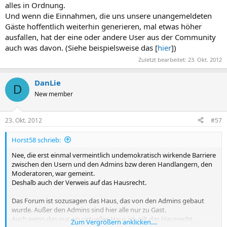
alles in Ordnung.
Und wenn die Einnahmen, die uns unsere unangemeldeten
Gäste hoffentlich weiterhin generieren, mal etwas höher
ausfallen, hat der eine oder andere User aus der Community
auch was davon. (Siehe beispielsweise das [
hier
])
Zuletzt bearbeitet:
23. Okt. 2012
DanLie
D
New member
23. Okt. 2012
#57
Horst58 schrieb:
Nee, die erst einmal vermeintlich undemokratisch wirkende Barriere
zwischen den Usern und den Admins bzw deren Handlangern, den
Moderatoren, war gemeint.
Deshalb auch der Verweis auf das Hausrecht.
Das Forum ist sozusagen das Haus, das von den Admins gebaut
wurde. Außer den Admins sind hier alle nur zu Gast.
Auch wenn das nur ein virtuelles Haus ist, gilt das Hausrecht.
Zum Vergrößern anklicken....