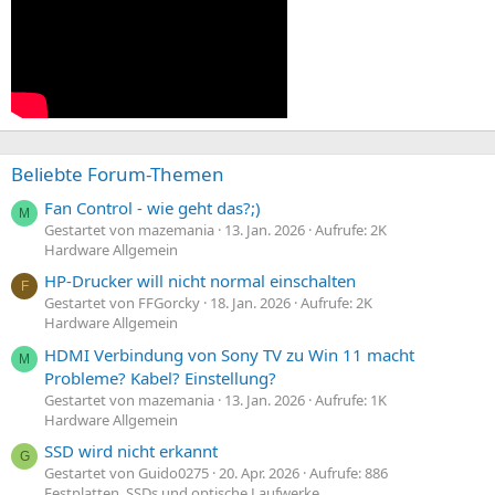
Beliebte Forum-Themen
Fan Control - wie geht das?;)
M
Gestartet von mazemania
13. Jan. 2026
Aufrufe: 2K
Hardware Allgemein
HP-Drucker will nicht normal einschalten
F
Gestartet von FFGorcky
18. Jan. 2026
Aufrufe: 2K
Hardware Allgemein
HDMI Verbindung von Sony TV zu Win 11 macht
M
Probleme? Kabel? Einstellung?
Gestartet von mazemania
13. Jan. 2026
Aufrufe: 1K
Hardware Allgemein
SSD wird nicht erkannt
G
Gestartet von Guido0275
20. Apr. 2026
Aufrufe: 886
Festplatten, SSDs und optische Laufwerke