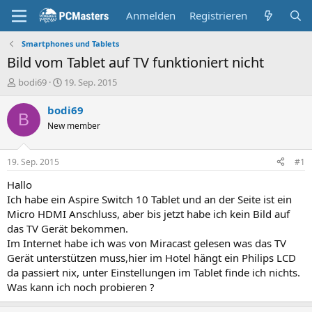
Anmelden
Registrieren
Smartphones und Tablets
Bild vom Tablet auf TV funktioniert nicht
E
E
bodi69
19. Sep. 2015
r
r
s
s
bodi69
B
t
t
New member
e
e
l
l
l
l
19. Sep. 2015
#1
e
t
r
a
Hallo
m
Ich habe ein Aspire Switch 10 Tablet und an der Seite ist ein
Micro HDMI Anschluss, aber bis jetzt habe ich kein Bild auf
das TV Gerät bekommen.
Im Internet habe ich was von Miracast gelesen was das TV
Gerät unterstützen muss,hier im Hotel hängt ein Philips LCD
da passiert nix, unter Einstellungen im Tablet finde ich nichts.
Was kann ich noch probieren ?