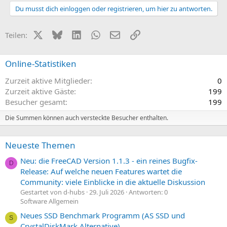
Du musst dich einloggen oder registrieren, um hier zu antworten.
X (Twitter)
Bluesky
LinkedIn
WhatsApp
E-Mail
Link
Teilen:
Online-Statistiken
Zurzeit aktive Mitglieder
0
Zurzeit aktive Gäste
199
Besucher gesamt
199
Die Summen können auch versteckte Besucher enthalten.
Neueste Themen
Neu: die FreeCAD Version 1.1.3 - ein reines Bugfix-
D
Release: Auf welche neuen Features wartet die
Community: viele Einblicke in die aktuelle Diskussion
Gestartet von d-hubs
29. Juli 2026
Antworten: 0
Software Allgemein
Neues SSD Benchmark Programm (AS SSD und
S
CrystalDiskMark Alternative)