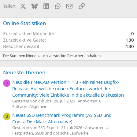
X (Twitter)
Bluesky
LinkedIn
WhatsApp
E-Mail
Link
Teilen:
Online-Statistiken
Zurzeit aktive Mitglieder
0
Zurzeit aktive Gäste
130
Besucher gesamt
130
Die Summen können auch versteckte Besucher enthalten.
Neueste Themen
Neu: die FreeCAD Version 1.1.3 - ein reines Bugfix-
D
Release: Auf welche neuen Features wartet die
Community: viele Einblicke in die aktuelle Diskussion
Gestartet von d-hubs
29. Juli 2026
Antworten: 0
Software Allgemein
Neues SSD Benchmark Programm (AS SSD und
S
CrystalDiskMark Alternative)
Gestartet von SSD-Expert
21. Juli 2026
Antworten: 4
Festplatten, SSDs und optische Laufwerke