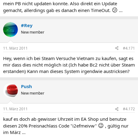
mein PB nicht updaten konnte. Also direkt ein Update
😕
gemacht, allerdings gab es danach einen TimeOut.
...
#Rey
New member
11. März 2011
#4.171
Hey, wenn ich bei Steam Versuche Vietnam zu kaufen, sagt es
mir dass dies nicht möglich ist (Ich habe Bc2 nicht über Steam
erstanden) Kann man dieses System irgendwie austricksen?
Push
New member
11. März 2011
#4.172
kauf es doch ab gewisser Uhrzeit im EA Shop und benutze
😉
diesen 20% Preisnachlass Code "i2efmeivw"
, gültig nur
im März ...