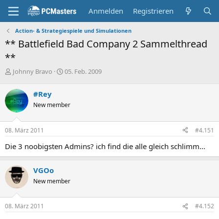
Anmelden
Registrieren
Action- & Strategiespiele und Simulationen
** Battlefield Bad Company 2 Sammelthread
**
E
E
Johnny Bravo
05. Feb. 2009
r
r
s
s
#Rey
t
t
New member
e
e
l
l
l
l
08. März 2011
#4.151
e
t
r
a
Die 3 noobigsten Admins? ich find die alle gleich schlimm...
m
VGOo
New member
08. März 2011
#4.152