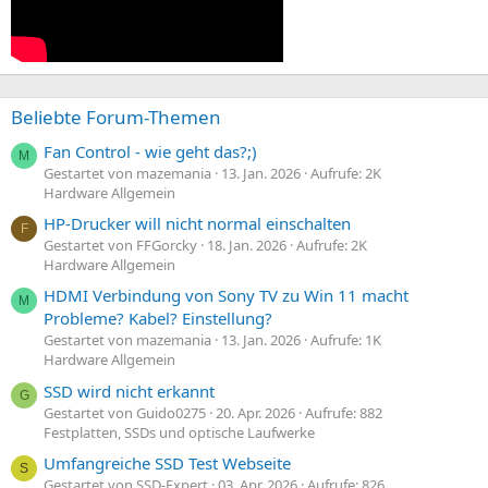
Beliebte Forum-Themen
Fan Control - wie geht das?;)
M
Gestartet von mazemania
13. Jan. 2026
Aufrufe: 2K
Hardware Allgemein
HP-Drucker will nicht normal einschalten
F
Gestartet von FFGorcky
18. Jan. 2026
Aufrufe: 2K
Hardware Allgemein
HDMI Verbindung von Sony TV zu Win 11 macht
M
Probleme? Kabel? Einstellung?
Gestartet von mazemania
13. Jan. 2026
Aufrufe: 1K
Hardware Allgemein
SSD wird nicht erkannt
G
Gestartet von Guido0275
20. Apr. 2026
Aufrufe: 882
Festplatten, SSDs und optische Laufwerke
Umfangreiche SSD Test Webseite
S
Gestartet von SSD-Expert
03. Apr. 2026
Aufrufe: 826