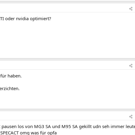
TI oder nvidia optimiert?
 für haben.
erzichten.
eit pausen los von MG3 SA und M95 SA gekillt udn seh immer leute
u SPECACT omg was für opfa