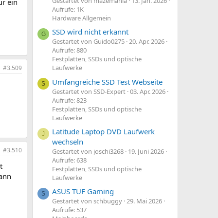
Gestartet von mazemania
13. Jan. 2026
ür ein
Aufrufe: 1K
Hardware Allgemein
SSD wird nicht erkannt
G
Gestartet von Guido0275
20. Apr. 2026
Aufrufe: 880
Festplatten, SSDs und optische
Laufwerke
#3.509
Umfangreiche SSD Test Webseite
S
Gestartet von SSD-Expert
03. Apr. 2026
Aufrufe: 823
Festplatten, SSDs und optische
Laufwerke
Latitude Laptop DVD Laufwerk
J
wechseln
#3.510
Gestartet von joschi3268
19. Juni 2026
Aufrufe: 638
t
Festplatten, SSDs und optische
dann
Laufwerke
ASUS TUF Gaming
S
Gestartet von schbuggy
29. Mai 2026
Aufrufe: 537