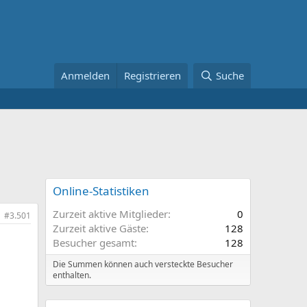
Anmelden
Registrieren
Suche
Online-Statistiken
Zurzeit aktive Mitglieder
0
#3.501
Zurzeit aktive Gäste
128
Besucher gesamt
128
Die Summen können auch versteckte Besucher
enthalten.