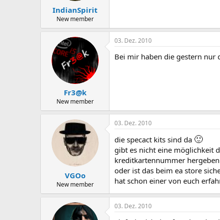
IndianSpirit
New member
03. Dez. 2010
Bei mir haben die gestern nur 
Fr3@k
New member
03. Dez. 2010
🙂
die specact kits sind da
gibt es nicht eine möglichkeit 
kreditkartennummer hergeben
oder ist das beim ea store sich
VGOo
hat schon einer von euch erfa
New member
03. Dez. 2010