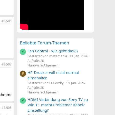
#3.506
Beliebte Forum-Themen
Fan Control - wie geht das?;)
M
Gestartet von mazemania
13. Jan. 2026
Aufrufe: 2K
#3.507
Hardware Allgemein
HP-Drucker will nicht normal
F
einschalten
Gestartet von FFGorcky
18. Jan. 2026
Aufrufe: 2K
Hardware Allgemein
? :hmm:
HDMI Verbindung von Sony TV zu
M
Win 11 macht Probleme? Kabel?
#3.508
Einstellung?