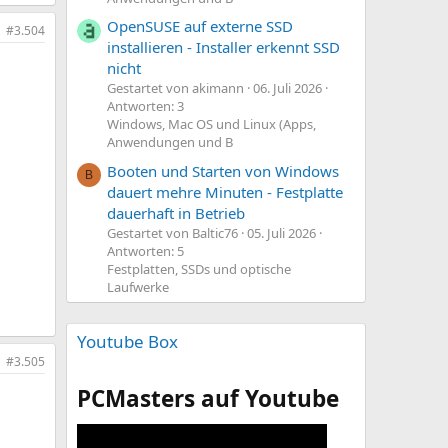
OpenSUSE auf externe SSD
#3.504
installieren - Installer erkennt SSD
nicht
Gestartet von akimann
06. Juli 2026
Antworten: 3
Windows, Mac OS und Linux (Apps,
Anwendungen und B
Booten und Starten von Windows
B
dauert mehre Minuten - Festplatte
dauerhaft in Betrieb
Gestartet von Baltic76
05. Juli 2026
Antworten: 5
Festplatten, SSDs und optische
Laufwerke
Youtube Box
#3.505
PCMasters auf Youtube