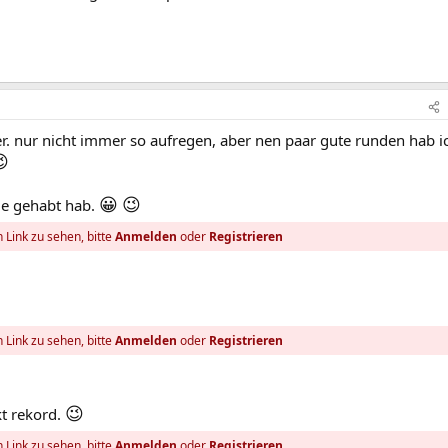
r. nur nicht immer so aufregen, aber nen paar gute runden hab i

😀
😉
je gehabt hab.
 Link zu sehen, bitte
Anmelden
oder
Registrieren
 Link zu sehen, bitte
Anmelden
oder
Registrieren
😉
kt rekord.
 Link zu sehen, bitte
Anmelden
oder
Registrieren