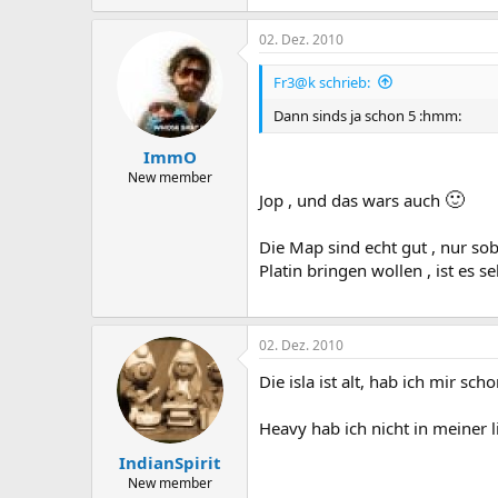
02. Dez. 2010
Fr3@k schrieb:
Dann sinds ja schon 5 :hmm:
ImmO
New member
🙂
Jop , und das wars auch
Die Map sind echt gut , nur so
Platin bringen wollen , ist es se
02. Dez. 2010
Die isla ist alt, hab ich mir scho
Heavy hab ich nicht in meiner
IndianSpirit
New member