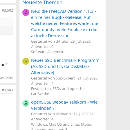
Neueste Themen
#3.502
Neu: die FreeCAD Version 1.1.3 -
D
ein reines Bugfix-Release: Auf
welche neuen Features wartet die
Community: viele Einblicke in die
aktuelle Diskussion
Gestartet von d-hubs
29. Juli 2026
Antworten: 0
Software Allgemein
Neues SSD Benchmark Programm
S
 auf
(AS SSD und CrystalDiskMark
Alternative)
Dez. 2010
Gestartet von SSD-Expert
21. Juli 2026
Antworten: 4
Festplatten, SSDs und optische
#3.503
Laufwerke
openSUSE webdav Telekom - Wie
verbinden ?
Gestartet von akimann
12. Juli 2026
Antworten: 4
Windows, Mac OS und Linux (Apps,
Anwendungen und B