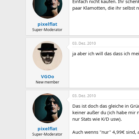
Einfach nicht kaufen. Ihr schen
paar Klamotten, die ihr selbst n
pixelflat
Super-Moderator
03. Dez. 2010
ja aber ich will das dass ich
VGOo
New member
03. Dez. 2010
Das ist doch das gleiche in Grü
keiner außer du (ich habe mir
nur Stats wie K/D usw).
pixelflat
Auch wenns "nur" 4,99€ sind, 
Super-Moderator