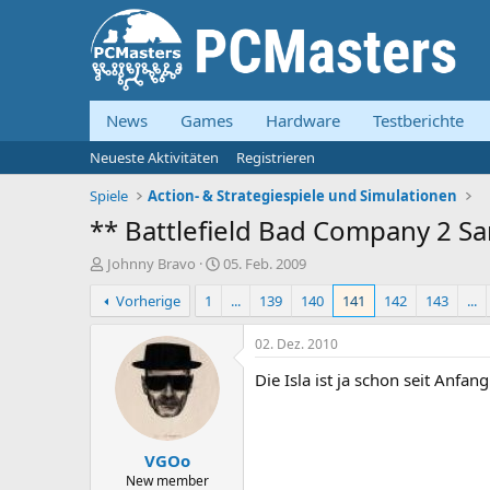
News
Games
Hardware
Testberichte
Neueste Aktivitäten
Registrieren
Spiele
Action- & Strategiespiele und Simulationen
** Battlefield Bad Company 2 S
E
E
Johnny Bravo
05. Feb. 2009
r
r
Vorherige
1
...
139
140
141
142
143
...
s
s
t
t
e
e
02. Dez. 2010
l
l
Die Isla ist ja schon seit Anfan
l
l
e
t
r
a
m
VGOo
New member