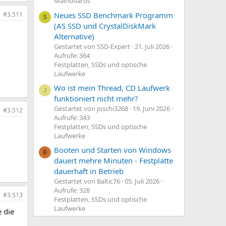
Mainboards
Neues SSD Benchmark Programm
#3.511
S
(AS SSD und CrystalDiskMark
Alternative)
Gestartet von SSD-Expert
21. Juli 2026
Aufrufe: 364
Festplatten, SSDs und optische
Laufwerke
Wo ist mein Thread, CD Laufwerk
J
funktioniert nicht mehr?
Gestartet von joschi3268
19. Juni 2026
#3.512
Aufrufe: 343
Festplatten, SSDs und optische
Laufwerke
Booten und Starten von Windows
B
dauert mehre Minuten - Festplatte
dauerhaft in Betrieb
Gestartet von Baltic76
05. Juli 2026
Aufrufe: 328
#3.513
Festplatten, SSDs und optische
Laufwerke
 die