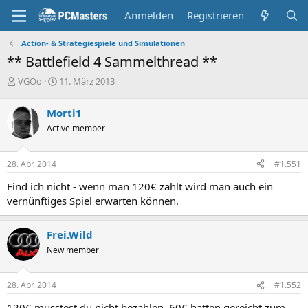
Anmelden
Registrieren
Action- & Strategiespiele und Simulationen
** Battlefield 4 Sammelthread **
E
E
VGOo
11. März 2013
r
r
s
s
Morti1
t
t
Active member
e
e
l
l
l
l
28. Apr. 2014
#1.551
e
t
r
a
Find ich nicht - wenn man 120€ zahlt wird man auch ein
m
vernünftiges Spiel erwarten können.
Frei.Wild
New member
28. Apr. 2014
#1.552
120€ musstest du nicht bezahlen. 60€ hatten gereicht zum