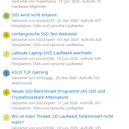
Gestartet von mazemania
13. Jan. 2026
Aufrufe: 1K
Hardware Allgemein
SSD wird nicht erkannt
G
Gestartet von Guido0275
20. Apr. 2026
Aufrufe: 877
Festplatten, SSDs und optische Laufwerke
Umfangreiche SSD Test Webseite
S
Gestartet von SSD-Expert
03. Apr. 2026
Aufrufe: 820
Festplatten, SSDs und optische Laufwerke
Latitude Laptop DVD Laufwerk wechseln
J
Gestartet von joschi3268
19. Juni 2026
Aufrufe: 636
Festplatten, SSDs und optische Laufwerke
ASUS TUF Gaming
S
Gestartet von schbuggy
29. Mai 2026
Aufrufe: 532
Mainboards
Neues SSD Benchmark Programm (AS SSD und
S
CrystalDiskMark Alternative)
Gestartet von SSD-Expert
21. Juli 2026
Aufrufe: 351
Festplatten, SSDs und optische Laufwerke
Wo ist mein Thread, CD Laufwerk funktioniert nicht
J
mehr?
Gestartet von joschi3268
19. Juni 2026
Aufrufe: 335