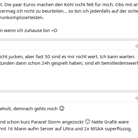
lt. Die paar Euros machen den Kohl nicht fett für mich. Obs mit 
ermag ich nicht zu beurteilen... so bin ich jedenfalls auf der sich
n/unkompliziertesten.
en wenn ich zuhause bin =D
ht jucken, aber fast 50 sind es mir nicht wert. Ich kann warten.
 Stunden dann schon 24h gespielt haben, sind eh bemitleidenswert
😉
geholt, demnach gehts noch
🙂
 und schon kurz Paracel Storm angezockt
Nette Grafik wäre
h mit 16 Mann aufm Server auf Ultra und 2x MSAA superflüssig.