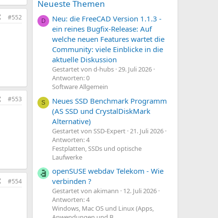
Neueste Themen
#552
Neu: die FreeCAD Version 1.1.3 -
D
ein reines Bugfix-Release: Auf
welche neuen Features wartet die
Community: viele Einblicke in die
aktuelle Diskussion
Gestartet von d-hubs
29. Juli 2026
Antworten: 0
Software Allgemein
#553
Neues SSD Benchmark Programm
S
(AS SSD und CrystalDiskMark
Alternative)
Gestartet von SSD-Expert
21. Juli 2026
Antworten: 4
Festplatten, SSDs und optische
Laufwerke
openSUSE webdav Telekom - Wie
verbinden ?
#554
Gestartet von akimann
12. Juli 2026
Antworten: 4
Windows, Mac OS und Linux (Apps,
Anwendungen und B