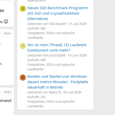
Mainboards
Neues SSD Benchmark Programm
S
88€
(AS SSD und CrystalDiskMark
Alternative)
😉
es
Gestartet von SSD-Expert
21. Juli 2026
Aufrufe: 365
Festplatten, SSDs und optische
#561
Laufwerke

.
Wo ist mein Thread, CD Laufwerk
J
funktioniert nicht mehr?
Gestartet von joschi3268
19. Juni 2026
Aufrufe: 345
n
Festplatten, SSDs und optische
Laufwerke
Booten und Starten von Windows
B
dauert mehre Minuten - Festplatte
dauerhaft in Betrieb
#562
Gestartet von Baltic76
05. Juli 2026
Aufrufe: 332
Niemand
Festplatten, SSDs und optische
Laufwerke