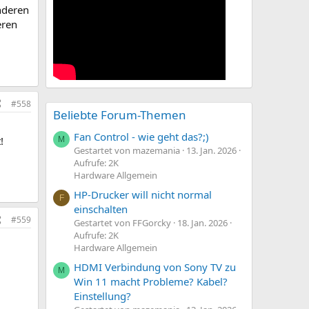
anderen
eren
#558
Beliebte Forum-Themen
Fan Control - wie geht das?;)
!
M
Gestartet von mazemania
13. Jan. 2026
Aufrufe: 2K
Hardware Allgemein
HP-Drucker will nicht normal
F
einschalten
#559
Gestartet von FFGorcky
18. Jan. 2026
Aufrufe: 2K
Hardware Allgemein
HDMI Verbindung von Sony TV zu
M
Win 11 macht Probleme? Kabel?
Einstellung?