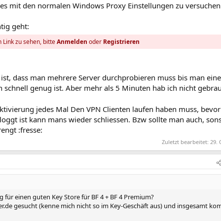
es mit den normalen Windows Proxy Einstellungen zu versuchen
tig geht:
 Link zu sehen, bitte
Anmelden
oder
Registrieren
t ist, dass man mehrere Server durchprobieren muss bis man ein
h schnell genug ist. Aber mehr als 5 Minuten hab ich nicht gebra
ktivierung jedes Mal Den VPN Clienten laufen haben muss, bevo
oggt ist kann mans wieder schliessen. Bzw sollte man auch, sons
engt :fresse:
Zuletzt bearbeitet:
29. 
 für einen guten Key Store für BF 4 + BF 4 Premium?
er.de gesucht (kenne mich nicht so im Key-Geschäft aus) und insgesamt k