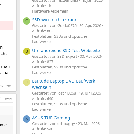
Gestartet von mazemania
13. Jan. 2026
.
Aufrufe: 1K
Hardware Allgemein
SSD wird nicht erkannt
G
Gestartet von Guido0275
20. Apr. 2026
Aufrufe: 882
Festplatten, SSDs und optische
Laufwerke
en
Umfangreiche SSD Test Webseite
S
ucht
Gestartet von SSD-Expert
03. Apr. 2026
Aufrufe: 827
r man
Festplatten, SSDs und optische
t hat
Laufwerke
Latitude Laptop DVD Laufwerk
J
Okt. 2013
wechseln
Gestartet von joschi3268
19. Juni 2026
Aufrufe: 640
#560
Festplatten, SSDs und optische
Laufwerke
ASUS TUF Gaming
S
Gestartet von schbuggy
29. Mai 2026
omme
Aufrufe: 540