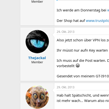
Member
Ich werde am Donnerstag bei
Der Shop hat auf
www.trustpilo
29. Okt. 2013
Also jetzt schon über VPN los 
Ihr müsst nur aufn Key warten d
TheJackal
Ich muss auf die Post warten. 
Member
😀
vorbestellt
Gesendet von meinem GT-I91
29. Okt. 2013
Hab halt Spätschicht, und wen
ist mehr wach... Warum also n