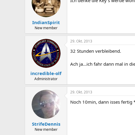
Ich denke die Key´s werde wohl
IndianSpirit
New member
29. Okt. 2013
32 Stunden verbleibend.
Ach ja...ich fahr dann mal in d
incredible-olf
Administrator
29. Okt. 2013
Noch 10min, dann isses fertig 
StrifeDennis
New member