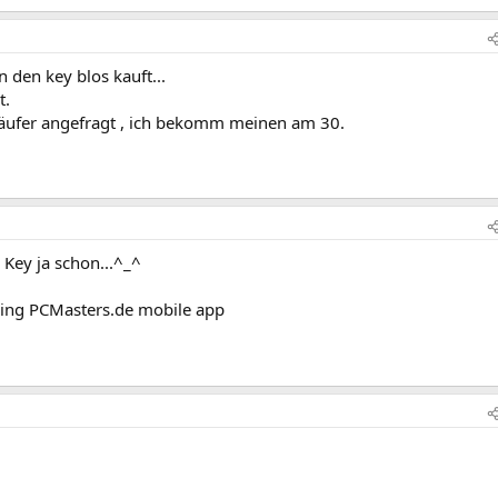
n den key blos kauft...
t.
äufer angefragt , ich bekomm meinen am 30.
 Key ja schon...^_^
ing PCMasters.de mobile app