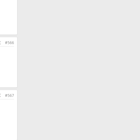
#566
#567