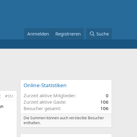
Anmelden
Registrieren
Suche
Online-Statistiken
Zurzeit aktive Mitglieder
0
#551
Zurzeit aktive Gäste
106
nn
Besucher gesamt
106
Die Summen können auch versteckte Besucher
enthalten.