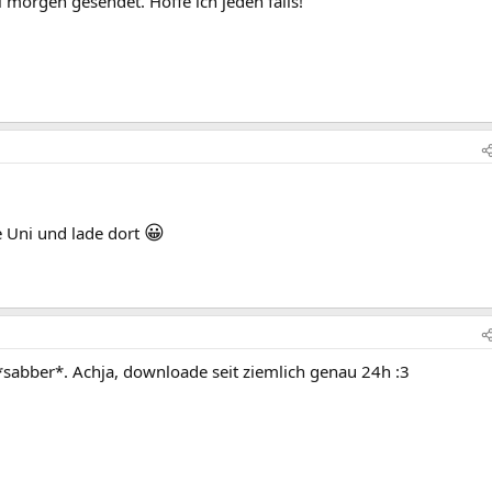
 morgen gesendet. Hoffe ich jeden falls!
😀
ie Uni und lade dort
*sabber*. Achja, downloade seit ziemlich genau 24h :3