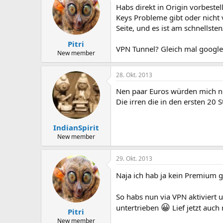
Habs direkt in Origin vorbestel
Keys Probleme gibt oder nicht v
Seite, und es ist am schnellste
Pitri
VPN Tunnel? Gleich mal googl
New member
28. Okt. 2013
Nen paar Euros würden mich nic
Die irren die in den ersten 20
IndianSpirit
New member
29. Okt. 2013
Naja ich hab ja kein Premium 
So habs nun via VPN aktiviert
😀
untertrieben
Lief jetzt auc
Pitri
New member