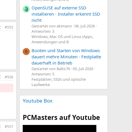
OpenSUSE auf externe SSD
installieren - Installer erkennt SSD
nicht
Gestartet von akimann
06. Juli 2026
#555
Antworten: 3
Windows, Mac OS und Linux (Apps,
Anwendungen und B
Booten und Starten von Windows
B
dauert mehre Minuten - Festplatte
dauerhaft in Betrieb
Gestartet von Baltic76
05. Juli 2026
Antworten: 5
#556
Festplatten, SSDs und optische
Laufwerke
Youtube Box
PCMasters auf Youtube
#557