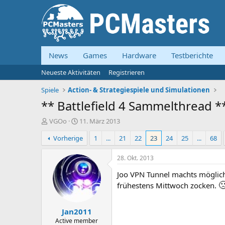
News
Games
Hardware
Testberichte
Neueste Aktivitäten
Registrieren
Spiele
Action- & Strategiespiele und Simulationen
** Battlefield 4 Sammelthread *
E
E
VGOo
11. März 2013
r
r
Vorherige
1
...
21
22
23
24
25
...
68
s
s
t
t
e
e
28. Okt. 2013
l
l
Joo VPN Tunnel machts möglich
l
l

e
t
frühestens Mittwoch zocken.
r
a
m
Jan2011
Active member