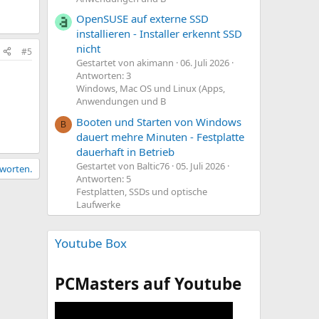
OpenSUSE auf externe SSD
installieren - Installer erkennt SSD
nicht
#5
Gestartet von akimann
06. Juli 2026
Antworten: 3
Windows, Mac OS und Linux (Apps,
Anwendungen und B
Booten und Starten von Windows
B
dauert mehre Minuten - Festplatte
dauerhaft in Betrieb
Gestartet von Baltic76
05. Juli 2026
tworten.
Antworten: 5
Festplatten, SSDs und optische
Laufwerke
Youtube Box
PCMasters auf Youtube