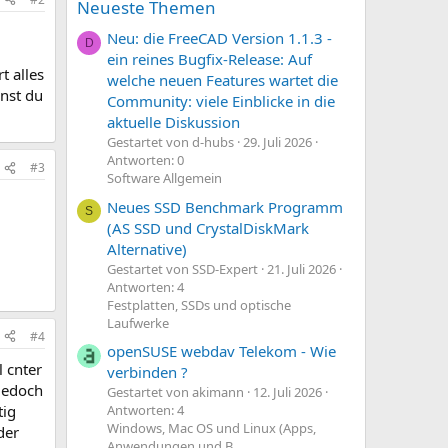
Neueste Themen
Neu: die FreeCAD Version 1.1.3 -
D
ein reines Bugfix-Release: Auf
t alles
welche neuen Features wartet die
nnst du
Community: viele Einblicke in die
aktuelle Diskussion
Gestartet von d-hubs
29. Juli 2026
Antworten: 0
#3
Software Allgemein
Neues SSD Benchmark Programm
S
(AS SSD und CrystalDiskMark
Alternative)
Gestartet von SSD-Expert
21. Juli 2026
Antworten: 4
Festplatten, SSDs und optische
Laufwerke
#4
openSUSE webdav Telekom - Wie
l cnter
verbinden ?
 jedoch
Gestartet von akimann
12. Juli 2026
tig
Antworten: 4
Windows, Mac OS und Linux (Apps,
der
Anwendungen und B