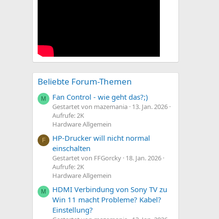
Beliebte Forum-Themen
Fan Control - wie geht das?;)
M
Gestartet von mazemania
13. Jan. 2026
Aufrufe: 2K
Hardware Allgemein
HP-Drucker will nicht normal
F
einschalten
Gestartet von FFGorcky
18. Jan. 2026
Aufrufe: 2K
Hardware Allgemein
HDMI Verbindung von Sony TV zu
M
Win 11 macht Probleme? Kabel?
Einstellung?