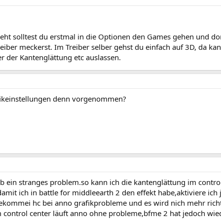
t solltest du erstmal in die Optionen den Games gehen und dor
eiber meckerst. Im Treiber selber gehst du einfach auf 3D, da ka
r der Kantenglättung etc auslassen.
afikeinstellungen denn vorgenommen?
ab ein stranges problem.so kann ich die kantenglättung im contro
mit ich in battle for middleearth 2 den effekt habe,aktiviere ich
bekommei hc bei anno grafikprobleme und es wird nich mehr rich
 im control center läuft anno ohne probleme,bfme 2 hat jedoch wie