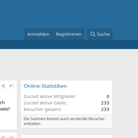
Anmelden
Registrieren
Suche
Online-Statistiken
#1
Zurzeit aktive Mitglieder
0
ich
Zurzeit aktive Gäste
233
iele?
Besucher gesamt
233
Die Summen können auch versteckte Besucher
enthalten.
#2