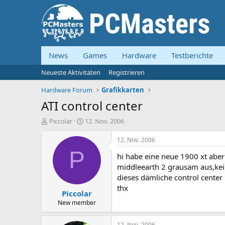
News
Games
Hardware
Testberichte
Neueste Aktivitäten
Registrieren
Hardware Forum
Grafikkarten
ATI control center
E
E
Piccolar
12. Nov. 2006
r
r
s
s
12. Nov. 2006
t
t
P
hi habe eine neue 1900 xt aber g
e
e
l
l
middleearth 2 grausam aus,kein 
l
l
dieses dämliche control center 
e
t
thx
Piccolar
r
a
m
New member
12. Nov. 2006