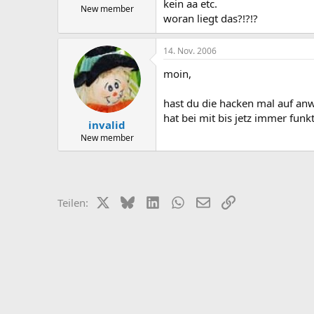
kein aa etc.
New member
woran liegt das?!?!?
14. Nov. 2006
moin,
hast du die hacken mal auf an
hat bei mit bis jetz immer funkt
invalid
New member
X (Twitter)
Bluesky
LinkedIn
WhatsApp
E-Mail
Link
Teilen: