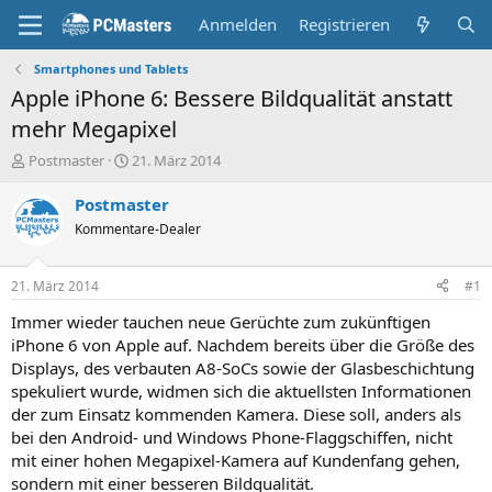
Anmelden
Registrieren
Smartphones und Tablets
Apple iPhone 6: Bessere Bildqualität anstatt
mehr Megapixel
E
E
Postmaster
21. März 2014
r
r
s
s
Postmaster
t
t
Kommentare-Dealer
e
e
l
l
l
l
21. März 2014
#1
e
t
r
a
Immer wieder tauchen neue Gerüchte zum zukünftigen
m
iPhone 6 von Apple auf. Nachdem bereits über die Größe des
Displays, des verbauten A8-SoCs sowie der Glasbeschichtung
spekuliert wurde, widmen sich die aktuellsten Informationen
der zum Einsatz kommenden Kamera. Diese soll, anders als
bei den Android- und Windows Phone-Flaggschiffen, nicht
mit einer hohen Megapixel-Kamera auf Kundenfang gehen,
sondern mit einer besseren Bildqualität.