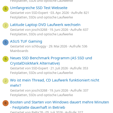
Festplatten, SSDs und optische Laufwerke
Umfangreiche SSD Test Webseite
S
Gestartet von SSD-Expert
03. Apr. 2026
Aufrufe: 821
Festplatten, SSDs und optische Laufwerke
Latitude Laptop DVD Laufwerk wechseln
J
Gestartet von joschi3268
19. Juni 2026
Aufrufe: 637
Festplatten, SSDs und optische Laufwerke
ASUS TUF Gaming
S
Gestartet von schbuggy
29. Mai 2026
Aufrufe: 536
Mainboards
Neues SSD Benchmark Programm (AS SSD und
S
CrystalDiskMark Alternative)
Gestartet von SSD-Expert
21. Juli 2026
Aufrufe: 353
Festplatten, SSDs und optische Laufwerke
Wo ist mein Thread, CD Laufwerk funktioniert nicht
J
mehr?
Gestartet von joschi3268
19. Juni 2026
Aufrufe: 337
Festplatten, SSDs und optische Laufwerke
Booten und Starten von Windows dauert mehre Minuten
B
- Festplatte dauerhaft in Betrieb
Gestartet von Baltic76
05. Juli 2026
Aufrufe: 327