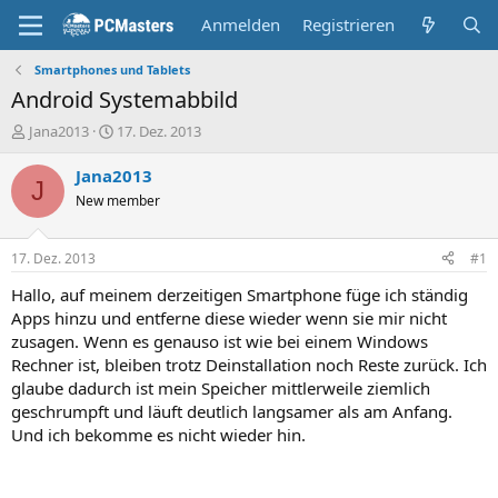
Anmelden
Registrieren
Smartphones und Tablets
Android Systemabbild
E
E
Jana2013
17. Dez. 2013
r
r
s
s
Jana2013
J
t
t
New member
e
e
l
l
l
l
17. Dez. 2013
#1
e
t
r
a
Hallo, auf meinem derzeitigen Smartphone füge ich ständig
m
Apps hinzu und entferne diese wieder wenn sie mir nicht
zusagen. Wenn es genauso ist wie bei einem Windows
Rechner ist, bleiben trotz Deinstallation noch Reste zurück. Ich
glaube dadurch ist mein Speicher mittlerweile ziemlich
geschrumpft und läuft deutlich langsamer als am Anfang.
Und ich bekomme es nicht wieder hin.