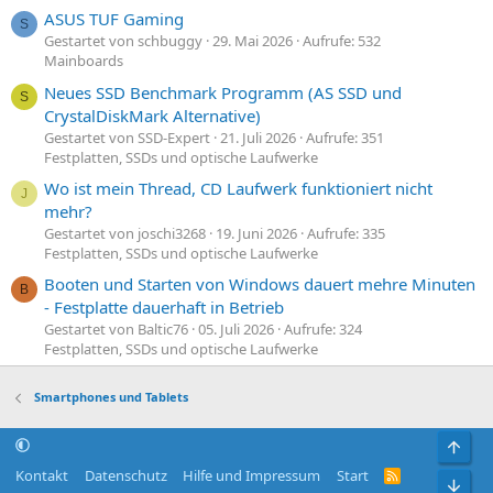
ASUS TUF Gaming
S
Gestartet von schbuggy
29. Mai 2026
Aufrufe: 532
Mainboards
Neues SSD Benchmark Programm (AS SSD und
S
CrystalDiskMark Alternative)
Gestartet von SSD-Expert
21. Juli 2026
Aufrufe: 351
Festplatten, SSDs und optische Laufwerke
Wo ist mein Thread, CD Laufwerk funktioniert nicht
J
mehr?
Gestartet von joschi3268
19. Juni 2026
Aufrufe: 335
Festplatten, SSDs und optische Laufwerke
Booten und Starten von Windows dauert mehre Minuten
B
- Festplatte dauerhaft in Betrieb
Gestartet von Baltic76
05. Juli 2026
Aufrufe: 324
Festplatten, SSDs und optische Laufwerke
Smartphones und Tablets
Obe
Kontakt
Datenschutz
Hilfe und Impressum
Start
R
Unt
S