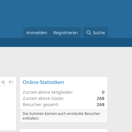
Anmelden
Registrieren
Suche
Online-Statistiken
#1
Zurzeit aktive Mitglieder
0
Zurzeit aktive Gäste
268
Besucher gesamt
268
Die Summen können auch versteckte Besucher
enthalten.