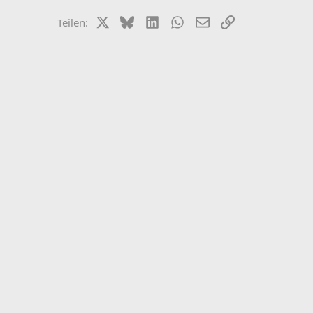
X (Twitter)
Bluesky
LinkedIn
WhatsApp
E-Mail
Link
Teilen: