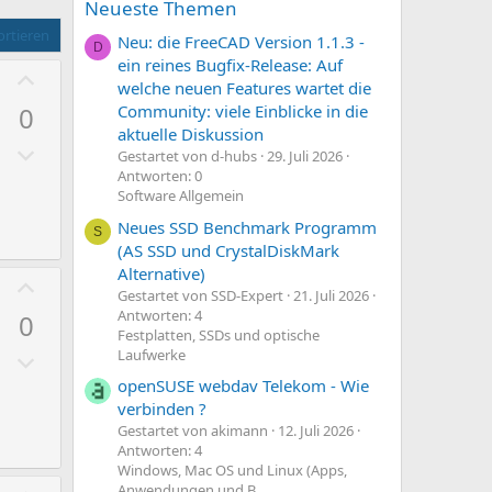
Neueste Themen
rtieren
Neu: die FreeCAD Version 1.1.3 -
D
ein reines Bugfix-Release: Auf
P
welche neuen Features wartet die
o
0
Community: viele Einblicke in die
s
aktuelle Diskussion
N
i
Gestartet von d-hubs
29. Juli 2026
e
t
Antworten: 0
Software Allgemein
g
i
a
Neues SSD Benchmark Programm
v
S
(AS SSD und CrystalDiskMark
t
e
Alternative)
i
P
S
Gestartet von SSD-Expert
21. Juli 2026
v
o
t
Antworten: 4
0
e
s
i
Festplatten, SSDs und optische
N
Laufwerke
S
i
m
e
t
t
openSUSE webdav Telekom - Wie
m
g
verbinden ?
i
i
e
Gestartet von akimann
12. Juli 2026
a
m
v
Antworten: 4
t
m
e
Windows, Mac OS und Linux (Apps,
Anwendungen und B