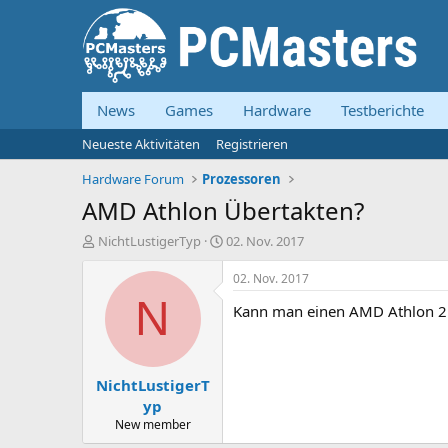
News
Games
Hardware
Testberichte
Neueste Aktivitäten
Registrieren
Hardware Forum
Prozessoren
AMD Athlon Übertakten?
E
E
NichtLustigerTyp
02. Nov. 2017
r
r
s
s
02. Nov. 2017
t
t
N
Kann man einen AMD Athlon 2 
e
e
l
l
l
l
e
t
NichtLustigerT
r
a
m
yp
New member