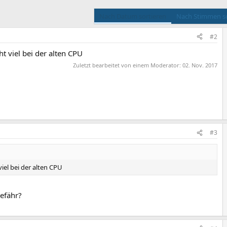
Nach Datum sortieren
Nach Stimmen so
#2
t viel bei der alten CPU
Zuletzt bearbeitet von einem Moderator:
02. Nov. 2017
#3
iel bei der alten CPU
efähr?