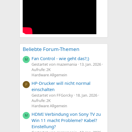
S
m
t
m
i
e
m
m
e
Beliebte Forum-Themen
Fan Control - wie geht das?;)
M
Gestartet von mazemania
13. Jan. 2026
Aufrufe: 2K
Hardware Allgemein
HP-Drucker will nicht normal
F
einschalten
Gestartet von FFGorcky
18. Jan. 2026
Aufrufe: 2K
Hardware Allgemein
HDMI Verbindung von Sony TV zu
M
Win 11 macht Probleme? Kabel?
Einstellung?