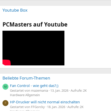
Youtube Box
PCMasters auf Youtube
Beliebte Forum-Themen
Fan Control - wie geht das?;)
M
Gestartet von mazemania
13. Jan. 2026
Aufrufe: 2K
Hardware Allgemein
HP-Drucker will nicht normal einschalten
F
Gestartet von FFGorcky
18. Jan. 2026
Aufrufe: 2K