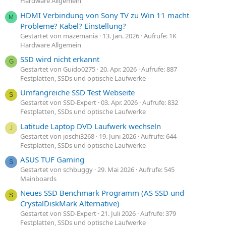
Hardware Allgemein
HDMI Verbindung von Sony TV zu Win 11 macht
M
Probleme? Kabel? Einstellung?
Gestartet von mazemania
13. Jan. 2026
Aufrufe: 1K
Hardware Allgemein
SSD wird nicht erkannt
G
Gestartet von Guido0275
20. Apr. 2026
Aufrufe: 887
Festplatten, SSDs und optische Laufwerke
Umfangreiche SSD Test Webseite
S
Gestartet von SSD-Expert
03. Apr. 2026
Aufrufe: 832
Festplatten, SSDs und optische Laufwerke
Latitude Laptop DVD Laufwerk wechseln
J
Gestartet von joschi3268
19. Juni 2026
Aufrufe: 644
Festplatten, SSDs und optische Laufwerke
ASUS TUF Gaming
S
Gestartet von schbuggy
29. Mai 2026
Aufrufe: 545
Mainboards
Neues SSD Benchmark Programm (AS SSD und
S
CrystalDiskMark Alternative)
Gestartet von SSD-Expert
21. Juli 2026
Aufrufe: 379
Festplatten, SSDs und optische Laufwerke