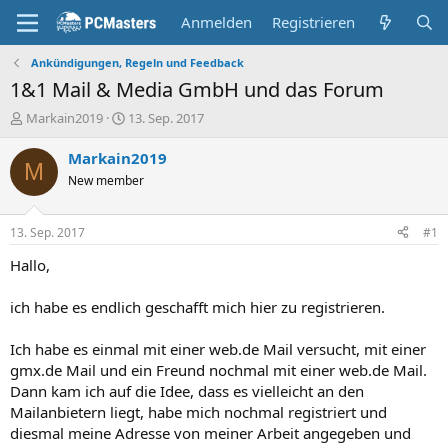
Anmelden
Registrieren
Ankündigungen, Regeln und Feedback
1&1 Mail & Media GmbH und das Forum
E
E
Markain2019
13. Sep. 2017
r
r
s
s
Markain2019
M
t
t
New member
e
e
l
l
l
l
13. Sep. 2017
#1
e
t
r
a
Hallo,
m
ich habe es endlich geschafft mich hier zu registrieren.
Ich habe es einmal mit einer web.de Mail versucht, mit einer
gmx.de Mail und ein Freund nochmal mit einer web.de Mail.
Dann kam ich auf die Idee, dass es vielleicht an den
Mailanbietern liegt, habe mich nochmal registriert und
diesmal meine Adresse von meiner Arbeit angegeben und