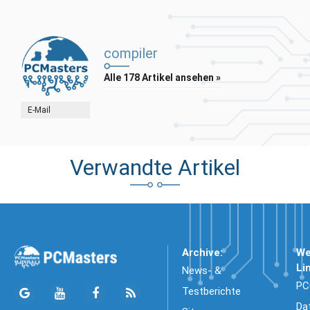
compiler
Alle 178 Artikel ansehen »
E-Mail
Verwandte Artikel
Archive:
We
Li
News- &
PC
Testberichte
Da