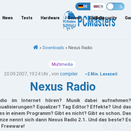
DE
EN
News
Tests
Hardware
Server
Games
IT-Security
Ga
»
Downloads
»
Nexus Radio
Multimedia
20.09.2007, 19:24 Uhr
, von
compiler
~2 Min. Lesezeit
Nexus Radio
dio im Internet hören? Musik dabei aufnehmen?
sualisierungen? Equalizer? Tag Editor? Effekte? Und das
les in einem Programm? Gibt es nicht? Gibt es schon. Das
nze nennt sich dann Nexus Radio 2.1. Und das beste? Es
t Freeware!