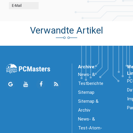
E-Mail
Verwandte Artikel
Archive:
We
Li
News- &
PC
Testberichte
Da
Sitemap
Im
Sitemap &
Pa
Archiv
News- &
Test-Atom-