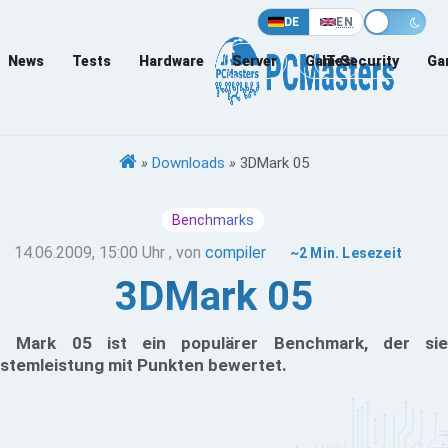
DE
EN
News
Tests
Hardware
Server
Games
IT-Security
Ga
»
Downloads
»
3DMark 05
Benchmarks
14.06.2009, 15:00 Uhr
, von
compiler
~2 Min. Lesezeit
3DMark 05
 Mark 05 ist ein populärer Benchmark, der sie
stemleistung mit Punkten bewertet.