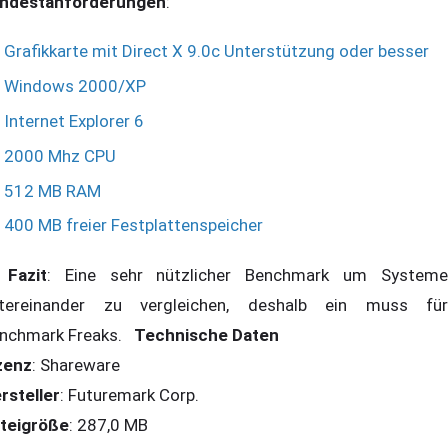
ndestanforderungen
:
Grafikkarte mit Direct X 9.0c Unterstützung oder besser
Windows 2000/XP
Internet Explorer 6
2000 Mhz CPU
512 MB RAM
400 MB freier Festplattenspeicher
Fazit
: Eine sehr nützlicher Benchmark um Systeme
tereinander zu vergleichen, deshalb ein muss für
nchmark Freaks.
Technische Daten
zenz
: Shareware
rsteller
: Futuremark Corp.
teigröße
: 287,0 MB