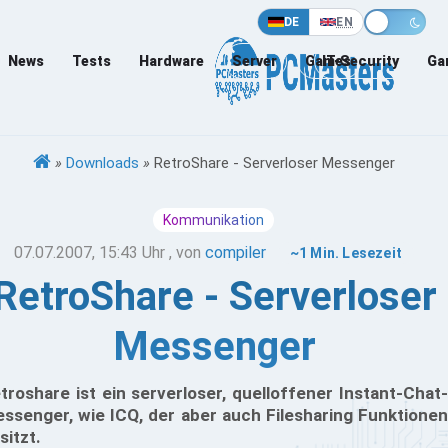
DE
EN
News
Tests
Hardware
Server
Games
IT-Security
Ga
»
Downloads
»
RetroShare - Serverloser Messenger
Kommunikation
07.07.2007, 15:43 Uhr
, von
compiler
~1 Min. Lesezeit
RetroShare - Serverloser
Messenger
troshare ist ein serverloser, quelloffener Instant-Chat-
ssenger, wie ICQ, der aber auch Filesharing Funktionen
sitzt.