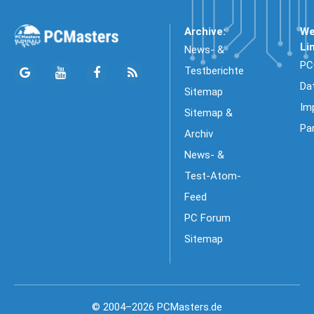
Archive:
We
Li
News- &
PC
Testberichte
Da
Sitemap
Im
Sitemap &
Pa
Archiv
News- &
Test-Atom-
Feed
PC Forum
Sitemap
© 2004–2026 PCMasters.de