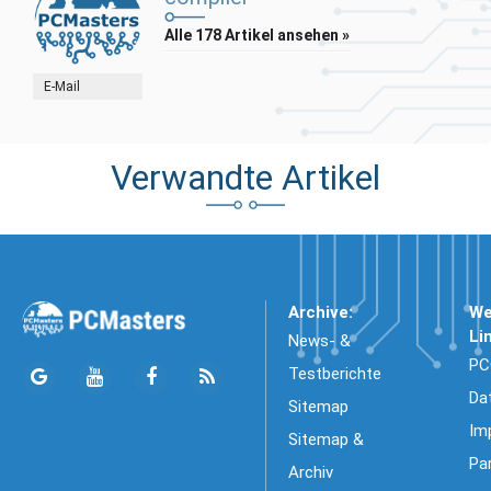
Alle 178 Artikel ansehen »
E-Mail
Verwandte Artikel
Archive:
We
Li
News- &
PC
Testberichte
Da
Sitemap
Im
Sitemap &
Pa
Archiv