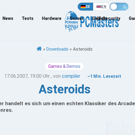
DE
EN
News
Tests
Hardware
Server
Games
IT-Security
Ga
»
Downloads
»
Asteroids
Games & Demos
17.06.2007, 19:00 Uhr
, von
compiler
~1 Min. Lesezeit
Asteroids
er handelt es sich um einen echten Klassiker des Arcade
nres.